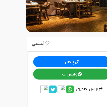
أعجبني
إتصل
واتس اب
ارسل لصديق :