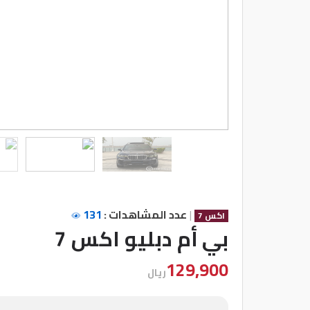
شركات
مميزة
إتصل
بنا
المنتدى
كيو
مزاد
|
عدد المشاهدات :
131
اكس 7
كيو
بي أم دبليو اكس 7
نمبر
129,900
ريال
كيو
كارز