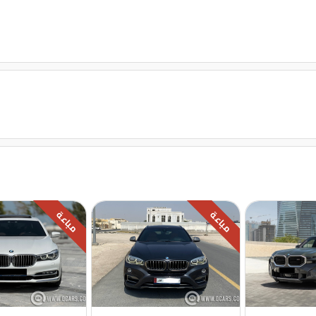
قفل مركزى للابواب
مباعة
مباعة