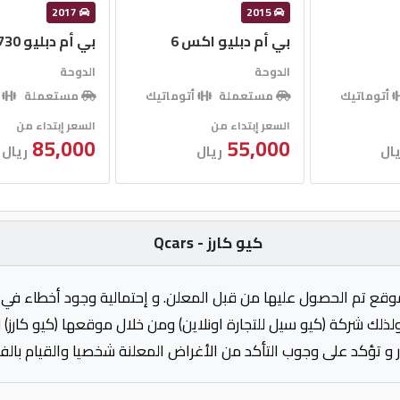
2017
2015
بي أم دبليو اكس 6
بي أم دبليو 730 ال اي
الدوحة
الدوحة
أتوماتيك
مستعملة
أتوماتيك
مستعملة
أ
السعر إبتداء من
السعر إبتداء من
85,000
55,000
يال
ريال
ريال
كيو كارز - Qcars
وقع تم الحصول عليها من قبل المعلن. و إحتمالية وجود أخطاء في 
ولذلك شركة (كيو سيل للتجارة اونلاين) ومن خلال موقعها (كيو كارز)
 و تؤكد على وجوب التأكد من الأغراض المعلنة شخصيا والقيام بال