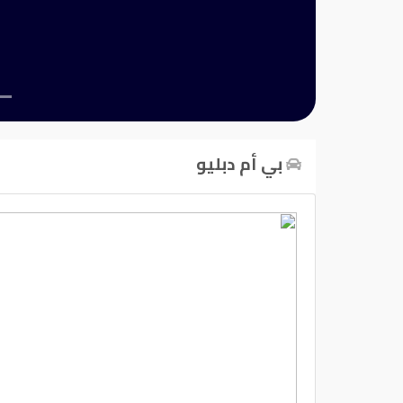
تسجيل
الدخول
English
بي أم دبليو
مستثمري
السيارات
المعارض
الماركات
مطلوب