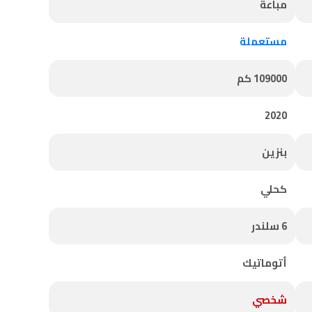
مباعة
مستعملة
109000 كم
2020
بنزين
كحلي
6 سلندر
أتوماتيك
شخصي