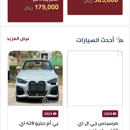
ريال
179,000
ريال
كيو
ماركت
الدليل
عرض المزيد
أحدث السيارات
القطري
Qatar
Cars
2020
©
2014
2023
بي أم دبليو 428 اي
لكزس ال اكس 570