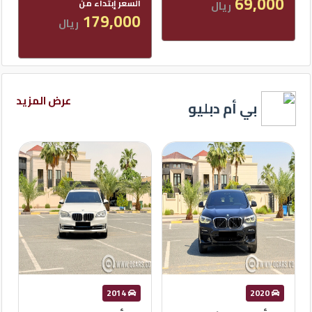
22,000
السعر إبتداء من
ريال
179,000
ريال
عرض المزيد
بي أم دبليو
2014
2014