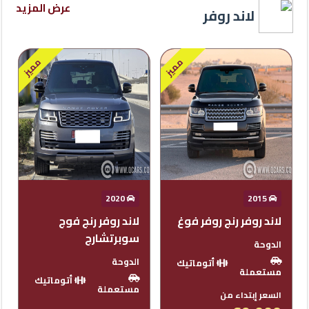
عرض المزيد
لاند روفر
مميز
2010
2020
لاند روفر رنج فوج
لاند روفر رنج سبورت
سوبرتشارج
أس في أر
الدوحة
-
مستعملة
أتوماتيك
مستعملة
السعر إبتداء من