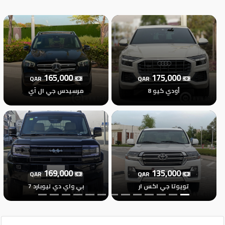
تسجيل
الدخول
English
165,000
175,000
QAR
QAR
مستثمري
أودي كيو 8
مرسيدس جي ال آي
السيارات
المعارض
169,000
135,000
QAR
QAR
الماركات
تويوتا جي اكس ار
بي واي دي ليوبارد 7
مطلوب