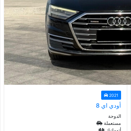
2021
أودي اي 8
الدوحة
مستعملة
أتوماتيك