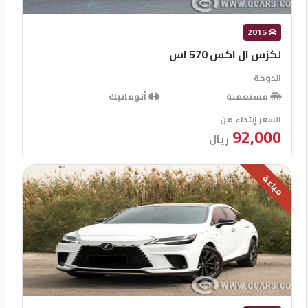
2015
لكزس ال اكس 570 اس
الدوحة
مستعملة
أتوماتيك
السعر إبتداء من
92,000
ريال
مباعة