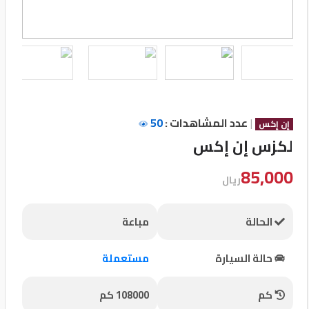
تسجيل
الدخول
English
|
عدد المشاهدات :
50
مستثمري
إن إكس
السيارات
لكزس إن إكس
85,000
ريال
المعارض
الحالة
مباعة
الماركات
حالة السيارة
مستعملة
مطلوب
كم
108000 كم