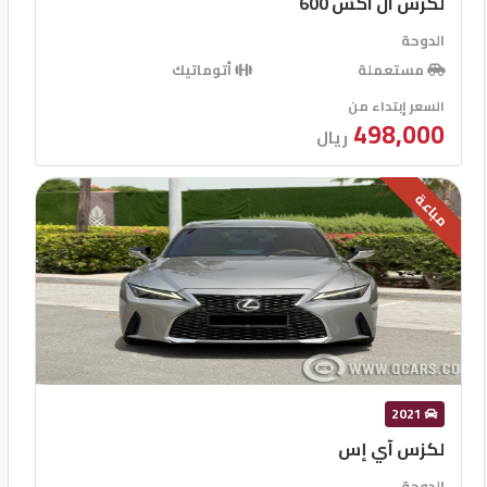
لكزس ال اكس 600
الدوحة
مستعملة
أتوماتيك
السعر إبتداء من
498,000
ريال
مباعة
2021
لكزس آي إس
الدوحة