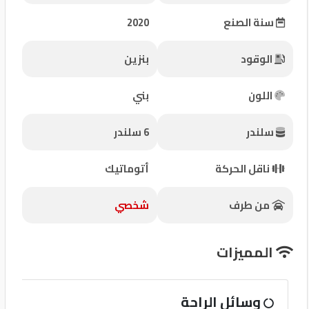
شركات
سنة الصنع
2020
مميزة
الوقود
بنزين
إتصل
بنا
اللون
بني
المنتدى
سلندر
6 سلندر
كيو
ناقل الحركة
أتوماتيك
مزاد
من طرف
شخصي
كيو
نمبر
المميزات
كيو
وسائل الراحة
كارز