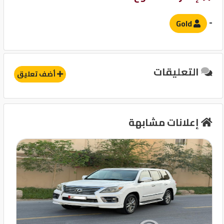
وسادة هوائية للركاب
نظام توزيع قوة الفرامل EBD
-
Gold
حساسات
آخرى
التعليقات
أضف تعليق
مثبت سرعة
قفل مركزى للابواب
إعلانات مشابهة