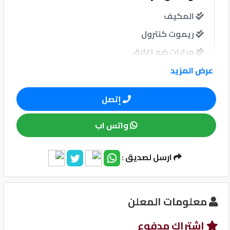
المكيف
كيو
ريموت كنترول
ماركت
مرايات ضم إغلاق
الدليل
عرض المزيد
القطري
نوافذ
إتصل
نوافذ كهربائية امامية
واتس اب
نظام الصوت
Qatar
ارسل لصديق :
Cars
2020
©
وسائل الامان
معلومات المعلن
نظام مانع للانغلاق-ABS
إشتراك مدفوع