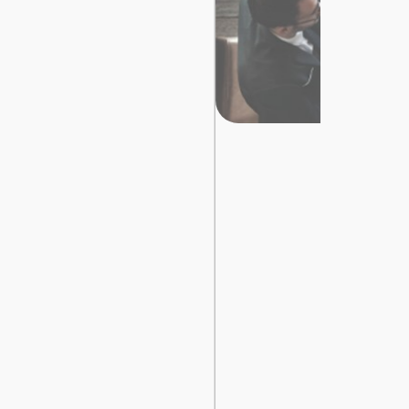
تسجيل
الدخول
English
مستثمري
السيارات
المعارض
الماركات
مطلوب