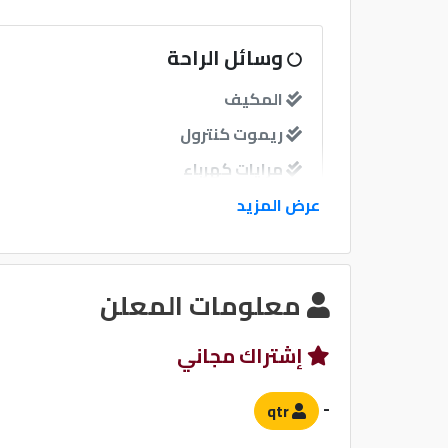
وسائل الراحة
المكيف
ريموت كنترول
مرايات كهرباء
مرايات ضم إغلاق
عرض المزيد
فرش جلد
معلومات المعلن
نوافذ
نوافذ كهربائية امامية
إشتراك مجاني
نوافذ كهربائية خلفية
-
qtr