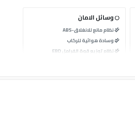
وسائل الامان
نظام مانع للانغلاق-ABS
وسادة هوائية للركاب
نظام توزيع قوة الفرامل EBD
حساسات
آخرى
إنذار
مثبت سرعة
قفل مركزى للابواب