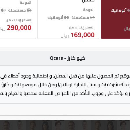
الدوحة
الدوحة
أتوماتيك
مستعملة
أ
مستعملة
أتوماتيك
السعر إبتداء من
290,000
السعر إبتداء من
يال
ريا
169,000
ريال
كيو كارز - Qcars
وقع تم الحصول عليها من قبل المعلن. و إحتمالية وجود أخطاء في 
ولذلك شركة (كيو سيل للتجارة اونلاين) ومن خلال موقعها (كيو كارز)
 و تؤكد على وجوب التأكد من الأغراض المعلنة شخصيا والقيام بال