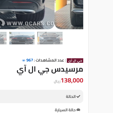
شركات
مميزة
إتصل
بنا
المنتدى
|
عدد المشاهدات :
967
جي ال آي
كيو
مرسيدس جي ال آي
مزاد
138,000
ريال
كيو
نمبر
الحالة
كيو
حالة السيارة
كارز