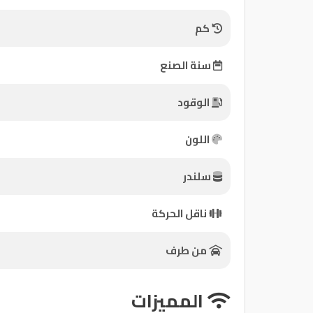
كم
كيو
ماركت
سنة الصنع
الدليل
الوقود
القطري
اللون
سلندر
Qatar
ناقل الحركة
Cars
2020
©
من طرف
المميزات