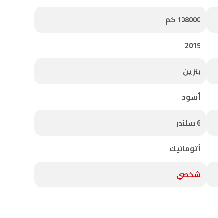
108000 كم
2019
بنزين
أسود
6 سلندر
أتوماتيك
شخصي