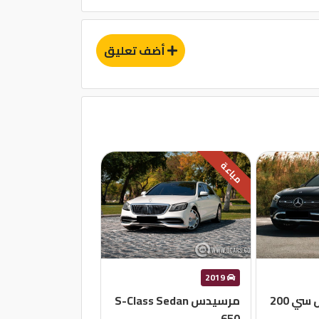
أضف تعليق
مباعة
2019
ي 200
مرسيدس S-Class Sedan
650