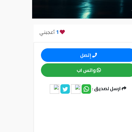
1
أعجبني
إتصل
واتس اب
ارسل لصديق :