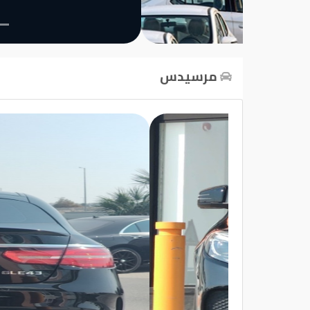
تسجيل
الدخول
مرسيدس
English
مستثمري
السيارات
المعارض
الماركات
مطلوب