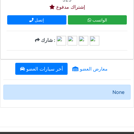
إشتراك مدفوع
الواتسب
إتصل
شارك :
معارض العضو
أخر سيارات العضو
None