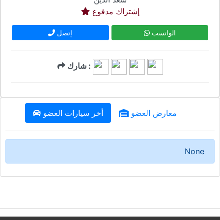
إشتراك مدفوع
الواتسب
إتصل
شارك :
معارض العضو
أخر سيارات العضو
None