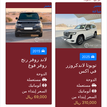
مميز
مميز
م
مباعة
2015
2022
لاند روفر رنج
روفر فوغ
أودي كيو 8
الدوحة
الدوحة
مستعملة
مستعملة
أتوماتيك
أتوماتيك
السعر إبتداء من
السعر إبتداء من
69,000
ريال
175,000
ريال