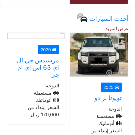
أحدث السيارات
عرض المزيد
2020
مرسيدس جي ال
اي 63 اس اي ام
جي
الدوحة
2023
مستعملة
بي أم دبليو 428
أتوماتيك
اي
السعر إبتداء من
170,000
ريال
الدوحة
مستعملة
أتوماتيك