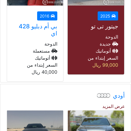
2014
2016
بي أم دبليو 428
لاند روفر رنج
اي
روفر فوغ
الدوحة
الدوحة
مستعملة
مستعملة
أتوماتيك
أتوماتيك
السعر إبتداء من
السعر إبتداء من
40,000
ريال
45,000
ريال
أودي
عرض المزيد