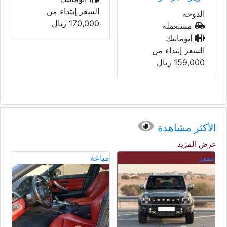
اي
السعر إبتداء من
170,000
ريال
الدوحة
مستعملة
أتوماتيك
السعر إبتداء من
235,000
ريال
الأكثر مشاهدة
عرض المزيد
مباعة
مباعة
مب