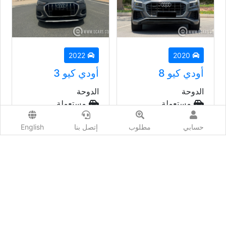
2022
2020
أودي كيو 8
أودي كيو 3
الدوحة
الدوحة
مستعملة
مستعملة
أتوماتيك
أتوماتيك
حسابي
مطلوب
إتصل بنا
English
السعر إبتداء من
السعر إبتداء من
149,000
ريال
93,000
ريال
تويوتا