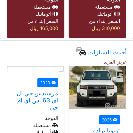
مستعملة
أتوماتيك
أتوماتيك
السعر إبتداء من
السعر إبتداء من
179,000
ريال
165,000
ريال
أحدث السيارات
عرض المزيد
2020
مرسيدس جي ال
اي 63 اس اي ام
جي
الدوحة
2023
مستعملة
بي أم دبليو 428
أتوماتيك