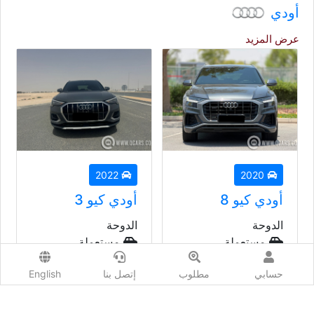
أودي
عرض المزيد
2022
2020
أودي كيو 8
أودي كيو 3
الدوحة
الدوحة
مستعملة
مستعملة
أتوماتيك
أتوماتيك
حسابي
مطلوب
إتصل بنا
English
السعر إبتداء من
السعر إبتداء من
149,000
ريال
93,000
ريال