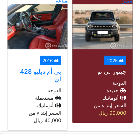
مباعة
مباعة
مب
2014
2016
بي أم دبليو 428
لاند روفر رنج
اي
روفر فوغ
الدوحة
الدوحة
مستعملة
مستعملة
أتوماتيك
أتوماتيك
السعر إبتداء من
السعر إبتداء من
40,000
ريال
45,000
ريال