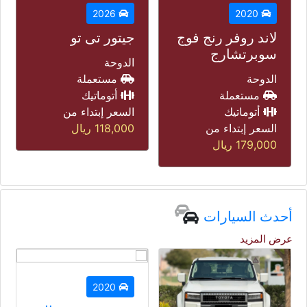
2026
2025
جيتور تى تو
لاند روفر رينج
روفر إيفوك
الدوحة
مستعملة
مستعملة
أتوماتيك
-
السعر إبتداء من
السعر إبتداء من
118,000
ريال
185,000
ريال
أحدث السيارات
عرض المزيد
2020