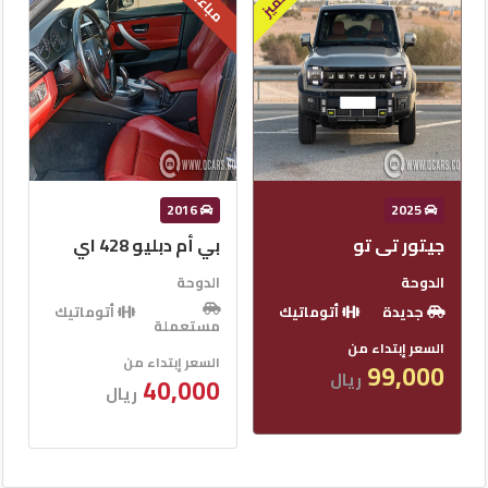
مباعة
مباعة
م
2021
2016
بي أم دبليو 428 اي
لاند روفر رينج روڤر
سبورت
الدوحة
الدوحة
أتوماتيك
مستعملة
أتوماتيك
مستعملة
السعر إبتداء من
40,000
السعر إبتداء من
ريال
145,000
ريال