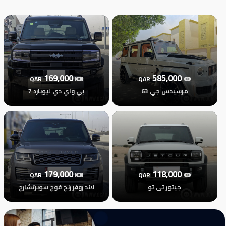
تسجيل
الدخول
English
169,000
585,000
QAR
QAR
مستثمري
مرسيدس جي 63
بي واي دي ليوبارد 7
السيارات
المعارض
179,000
118,000
QAR
QAR
الماركات
جيتور تى تو
لاند روفر رنج فوج سوبرتشارج
مطلوب