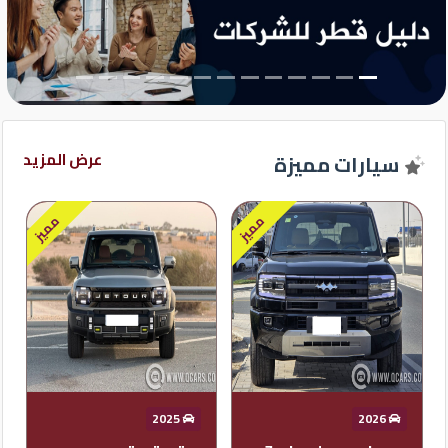
شركات
مميزة
إتصل
بنا
عرض المزيد
سيارات مميزة
المنتدى
مميز
مميز
كيو
مزاد
كيو
نمبر
كيو
2020
2025
كارز