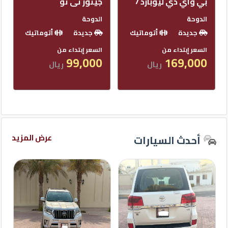
جيتور تى تو
لاند روفر رنج فوج
سوبرتشارج
الدوحة
كيو
الدوحة
جديدة
أتوماتيك
ماركت
أتوماتيك
السعر إبتداء من
مستعملة
99,000
ريال
الدليل
السعر إبتداء من
القطري
179,000
ريال
عرض المزيد
أحدث السيارات
Qatar
Cars
2020
©