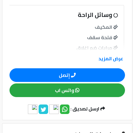
كيو
وسائل الراحة
ماركت
المكيف
فتحة سقف
الدليل
القطري
مرايات ضم إغلاق
فرش جلد
عرض المزيد
إتصل
نوافذ
واتس اب
نوافذ كهربائية امامية
ارسل لصديق :
Qatar
نظام الصوت
Cars
2020
©