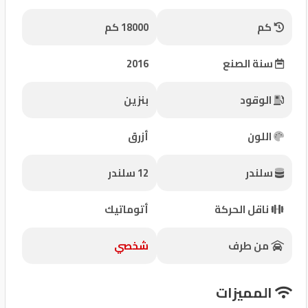
شركات
كم
18000 كم
مميزة
سنة الصنع
2016
إتصل
بنا
الوقود
بنزين
المنتدى
اللون
أزرق
كيو
سلندر
12 سلندر
مزاد
ناقل الحركة
أتوماتيك
كيو
نمبر
من طرف
شخصي
كيو
المميزات
كارز