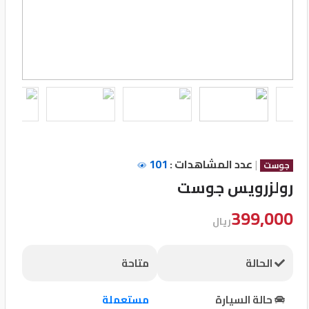
تسجيل
الدخول
English
مستثمري
السيارات
|
عدد المشاهدات :
101
جوست
رولزرويس جوست
المعارض
399,000
ريال
الماركات
الحالة
متاحة
مطلوب
حالة السيارة
مستعملة