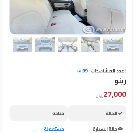
تسجيل
الدخول
English
مستثمري
السيارات
|
عدد المشاهدات :
99
رينو
المعارض
27,000
ريال
الماركات
الحالة
متاحة
مطلوب
حالة السيارة
مستعملة