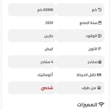
شركات
كم
63000 كم
مميزة
سنة الصنع
2020
إتصل
بنا
الوقود
بنزين
المنتدى
اللون
ابيض
كيو
سلندر
4 سلندر
مزاد
ناقل الحركة
أتوماتيك
كيو
نمبر
من طرف
شخصي
كيو
المميزات
كارز