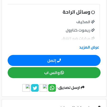
كيو
وسائل الراحة
ماركت
المكيف
ريموت كنترول
الدليل
القطري
مرايات ضم إغلاق
فرش جلد
عرض المزيد
إتصل
نوافذ
واتس اب
نوافذ كهربائية امامية
نوافذ كهربائية خلفية
ارسل لصديق :
Qatar
زجاج فاميه فاميه
Cars
2020
©
نظام الصوت