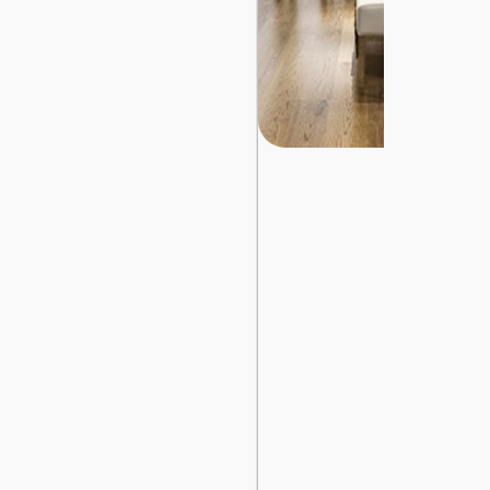
تسجيل
الدخول
English
مستثمري
السيارات
المعارض
الماركات
مطلوب