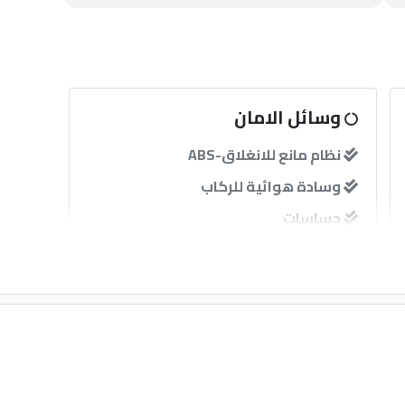
وسائل الامان
نظام مانع للانغلاق-ABS
وسادة هوائية للركاب
حساسات
آخرى
قفل مركزى للابواب