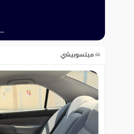
تسجيل
الدخول
English
ميتسوبيشي
مستثمري
السيارات
المعارض
الماركات
مطلوب