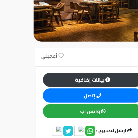
أعجبني
بيانات إضافية
إتصل
واتس اب
ارسل لصديق :