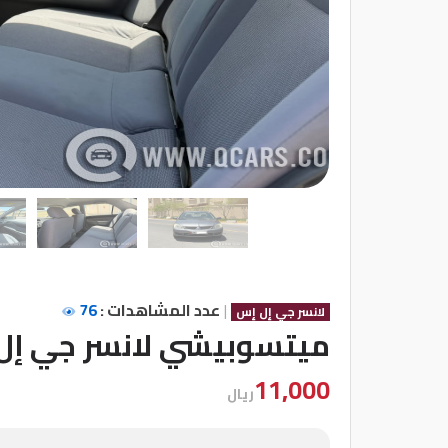
شركات
مميزة
إتصل
بنا
المنتدى
كيو
مزاد
|
عدد المشاهدات :
76
لانسر جي إل إس
كيو
ميتسوبيشي لانسر جي إل
نمبر
11,000
ريال
كيو
كارز