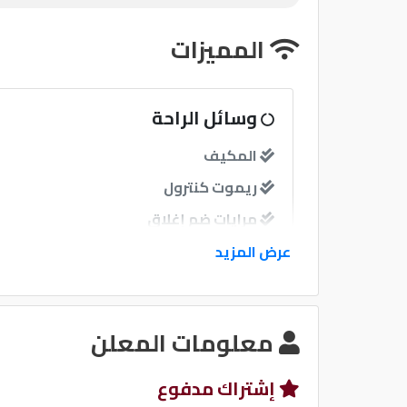
المميزات
وسائل الراحة
المكيف
ريموت كنترول
مرايات ضم إغلاق
عرض المزيد
نوافذ
نوافذ كهربائية امامية
معلومات المعلن
نظام الصوت
إشتراك مدفوع