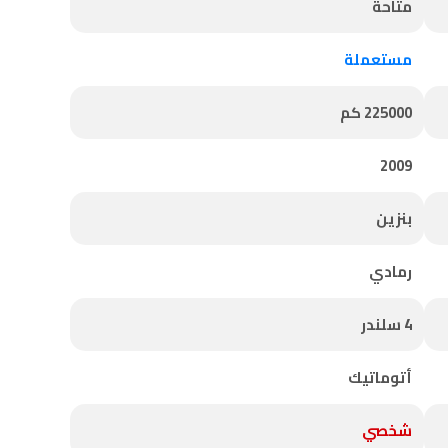
متاحة
مستعملة
225000 كم
2009
بنزين
رمادي
4 سلندر
أتوماتيك
شخصي