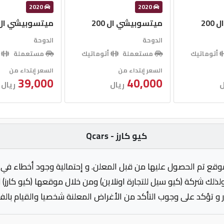
2020
2020
20
ميتسوبيشي ال 200
ميتسوبيشي ال 00
الدوحة
الدوحة
أتوماتيك
مستعملة
أتوماتيك
مستعملة
أ
السعر إبتداء من
السعر إبتداء من
39,000
40,000
ل
ريال
ريال
كيو كارز - Qcars
وقع تم الحصول عليها من قبل المعلن. و إحتمالية وجود أخطاء في 
ولذلك شركة (كيو سيل للتجارة اونلاين) ومن خلال موقعها (كيو كارز)
 و تؤكد على وجوب التأكد من الأغراض المعلنة شخصيا والقيام بال