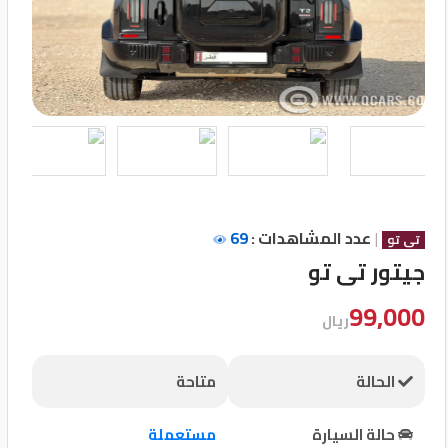
تسجيل
الدخول
English
مستثمري
السيارات
|
عدد المشاهدات :
69
تى تو
جيتور تى تو
المعارض
99,000
ريال
الماركات
الحالة
متاحة
مطلوب
حالة السيارة
مستعملة