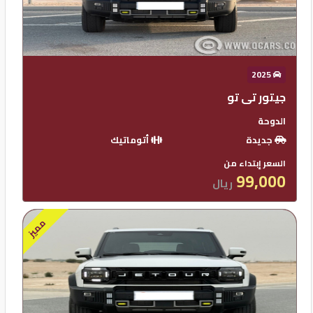
2025
جيتور تى تو
الدوحة
جديدة
أتوماتيك
السعر إبتداء من
99,000
ريال
مميز