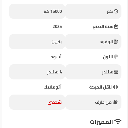
شركات
كم
15000 كم
مميزة
سنة الصنع
2025
إتصل
بنا
الوقود
بنزين
المنتدى
اللون
أسود
كيو
سلندر
4 سلندر
مزاد
ناقل الحركة
أتوماتيك
كيو
نمبر
من طرف
شخصي
كيو
المميزات
كارز