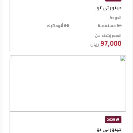
جيتور تى تو
الدوحة
مستعملة
أتوماتيك
السعر إبتداء من
97,000
ريال
2025
جيتور تى تو