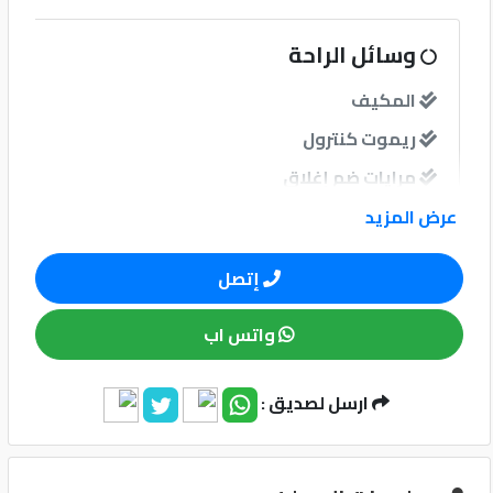
كيو
وسائل الراحة
ماركت
المكيف
ريموت كنترول
الدليل
القطري
مرايات ضم إغلاق
عرض المزيد
نوافذ
إتصل
نوافذ كهربائية امامية
واتس اب
نظام الصوت
ارسل لصديق :
Qatar
Cars
2020
©
وسائل الامان