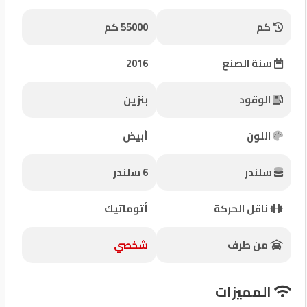
شركات
كم
55000 كم
مميزة
سنة الصنع
2016
إتصل
بنا
الوقود
بنزين
المنتدى
اللون
أبيض
كيو
سلندر
6 سلندر
مزاد
ناقل الحركة
أتوماتيك
كيو
نمبر
من طرف
شخصي
كيو
المميزات
كارز