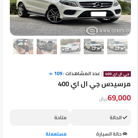
تسجيل
الدخول
English
مستثمري
السيارات
|
عدد المشاهدات :
109
جي ال اي 400
مرسيدس جي ال اي 400
المعارض
69,000
ريال
الماركات
الحالة
متاحة
مطلوب
حالة السيارة
مستعملة