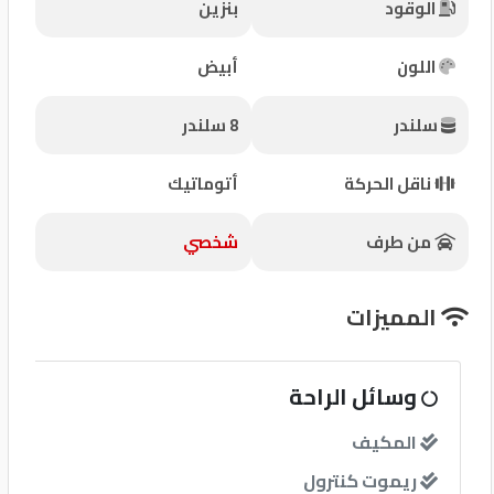
الوقود
بنزين
شركات
مميزة
اللون
أبيض
إتصل
سلندر
8 سلندر
بنا
ناقل الحركة
أتوماتيك
المنتدى
من طرف
شخصي
كيو
مزاد
المميزات
كيو
نمبر
وسائل الراحة
المكيف
كيو
كارز
ريموت كنترول