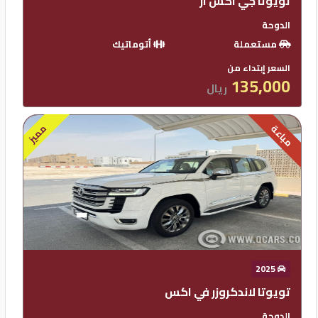
تويوتا جي اكس ار
الدوحة
مستعملة
أتوماتيك
السعر إبتداء من
135,000
ريال
مميز
مباعة
2025
تويوتا لاندكروزر في اكس
الدوحة