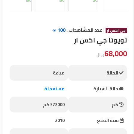
تسجيل
الدخول
|
عدد المشاهدات :
100
جي اكس ار
English
تويوتا جي اكس ار
68,000
مستثمري
ريال
السيارات
الحالة
مباعة
المعارض
حالة السيارة
مستعملة
كم
372000 كم
الماركات
سنة الصنع
2010
مطلوب