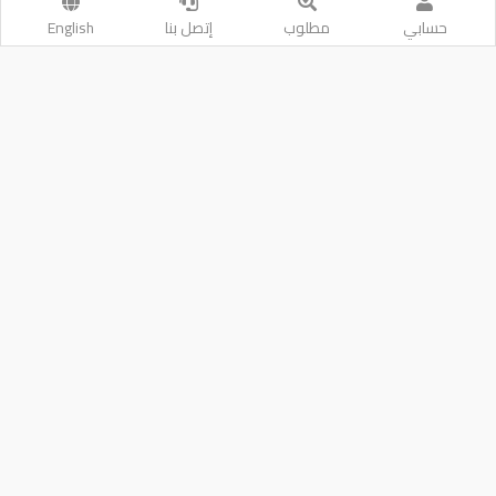
حسابي
مطلوب
إتصل بنا
English
أعجبني
نيسان