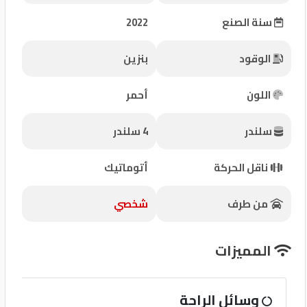
شركات
سنة الصنع
2022
مميزة
الوقود
بنزين
إتصل
بنا
اللون
أحمر
المنتدى
سلندر
4 سلندر
كيو
ناقل الحركة
أتوماتيك
مزاد
من طرف
شخصي
كيو
نمبر
المميزات
كيو
وسائل الراحة
كارز