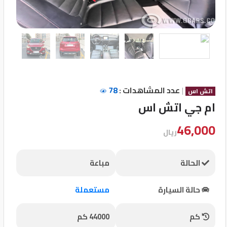
تسجيل
الدخول
English
|
عدد المشاهدات :
78
مستثمري
اتش اس
السيارات
ام جي اتش اس
46,000
ريال
المعارض
الحالة
مباعة
الماركات
حالة السيارة
مستعملة
مطلوب
كم
44000 كم