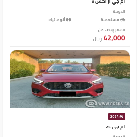
ام جي ار اكس 8
الدوحة
مستعملة
أتوماتيك
السعر إبتداء من
42,000
ريال
2024
ام جي zs
الدوحة