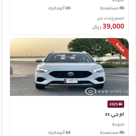
مستعملة
أتوماتيك
السعر إبتداء من
39,000
ريال
مباعة
2025
ام جي zs
الدوحة
مستعملة
أتوماتيك