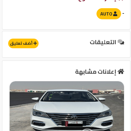
وسادة هوائية للركاب
حساسات
-
AUTO
آخرى
التعليقات
GPS
أضف تعليق
مثبت سرعة
قفل مركزى للابواب
إعلانات مشابهة