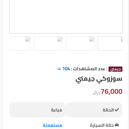
تسجيل
الدخول
English
مستثمري
السيارات
|
عدد المشاهدات :
104
جيمني
سوزوكي جيمني
المعارض
76,000
ريال
الماركات
الحالة
مباعة
مطلوب
حالة السيارة
مستعملة