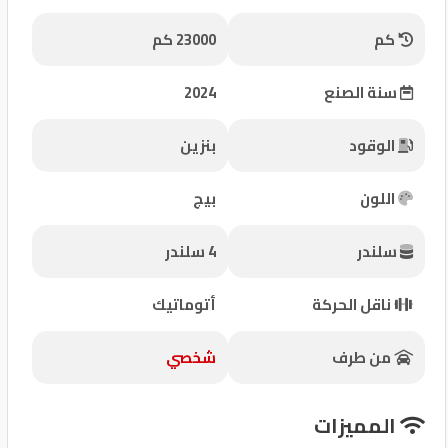
شركات
كم
23000 كم
مميزة
سنة الصنع
2024
إتصل
بنا
الوقود
بنزين
المنتدى
اللون
بيج
كيو
سلندر
4 سلندر
مزاد
ناقل الحركة
أتوماتيك
كيو
نمبر
من طرف
شخصي
كيو
المميزات
كارز