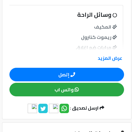
كيو
وسائل الراحة
ماركت
المكيف
ريموت كنترول
الدليل
القطري
مرايات ضم إغلاق
عرض المزيد
نوافذ
إتصل
نوافذ كهربائية امامية
واتس اب
نظام الصوت
ارسل لصديق :
Qatar
Cars
2020
©
وسائل الامان