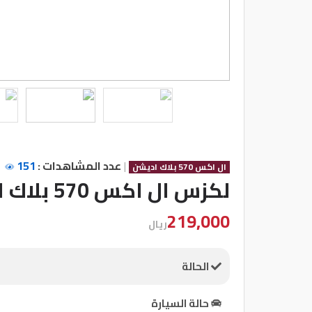
شركات
مميزة
إتصل
بنا
المنتدى
|
عدد المشاهدات :
151
ال اكس 570 بلاك اديشن
كيو
لكزس ال اكس 570 بلاك اديشن
مزاد
219,000
ريال
كيو
نمبر
الحالة
كيو
حالة السيارة
كارز