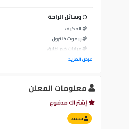
وسائل الراحة
المكيف
ريموت كنترول
مرايات ضم إغلاق
عرض المزيد
نوافذ
نوافذ كهربائية امامية
معلومات المعلن
نظام الصوت
إشتراك مدفوع
-
محمد