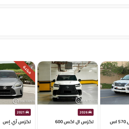
مباعة
2021
2026
س
لكزس ال اكس 600
لكزس آي إس