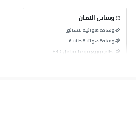
وسائل الامان
وسادة هوائية للسائق
وسادة هوائية جانبية
نظام توزيع قوة الفرامل EBD
حساسات
آخرى
مثبت سرعة
قفل مركزى للابواب