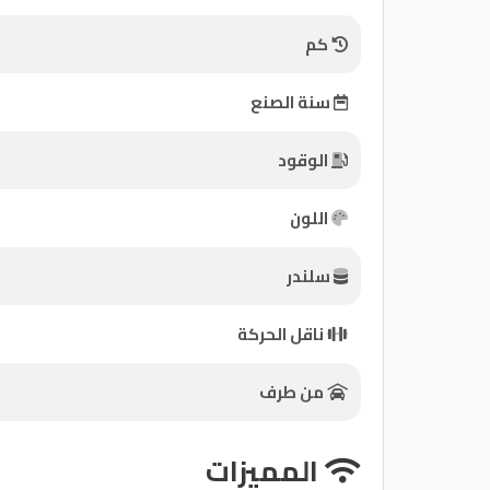
كم
كيو
ماركت
سنة الصنع
الدليل
الوقود
القطري
اللون
سلندر
Qatar
ناقل الحركة
Cars
2020
©
من طرف
المميزات