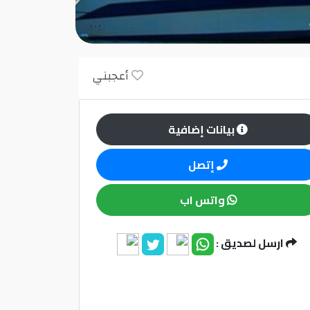
أعجبني
بيانات إضافية
إتصل
واتس اب
ارسل لصديق :