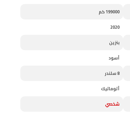
199000 كم
2020
بنزين
أسود
8 سلندر
أتوماتيك
شخصي