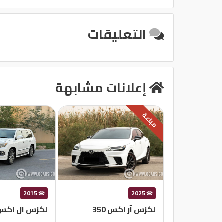
التعليقات
إعلانات مشابهة
مباعة
2015
2025
لكزس آر اكس 350
لكزس ال اكس 570 ا