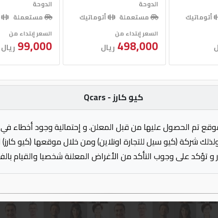
الدوحة
الدوحة
أتوماتيك
مستعملة
أتوماتيك
مستعملة
أ
السعر إبتداء من
السعر إبتداء من
99,000
498,000
ل
ريال
ريال
كيو كارز - Qcars
وقع تم الحصول عليها من قبل المعلن. و إحتمالية وجود أخطاء في 
ولذلك شركة (كيو سيل للتجارة اونلاين) ومن خلال موقعها (كيو كارز)
 و تؤكد على وجوب التأكد من الأغراض المعلنة شخصيا والقيام بال