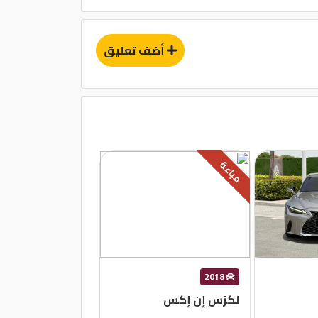
أضف تعليق
مباعة
2018
لكزس إن إكس