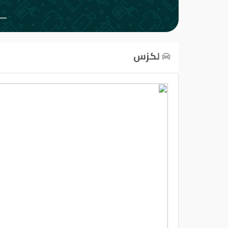
تسجيل
الدخول
لكزس
English
مستثمري
السيارات
المعارض
الماركات
مطلوب