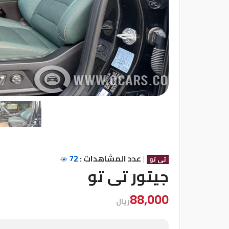
شركات
مميزة
إتصل
بنا
المنتدى
كيو
مزاد
|
عدد المشاهدات :
72
تى تو
كيو
جيتور تى تو
نمبر
88,000
ريال
كيو
كارز