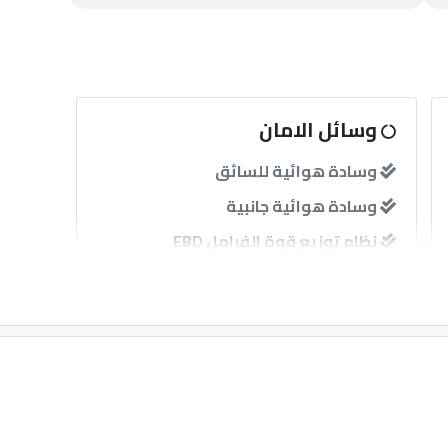
وسائل الامان
وسادة هوائية للسائق
وسادة هوائية جانبية
نظام توزيع قوة الفرامل EBD
حساسات
آخرى
مثبت سرعة
قفل مركزى للابواب