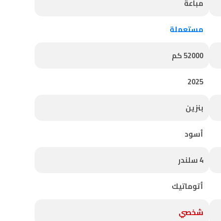
مباعة
مستعملة
52000 كم
2025
بنزين
أسود
4 سلندر
أتوماتيك
شخصي