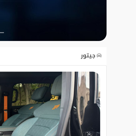
تسجيل
الدخول
English
جيتور
مستثمري
السيارات
المعارض
الماركات
مطلوب