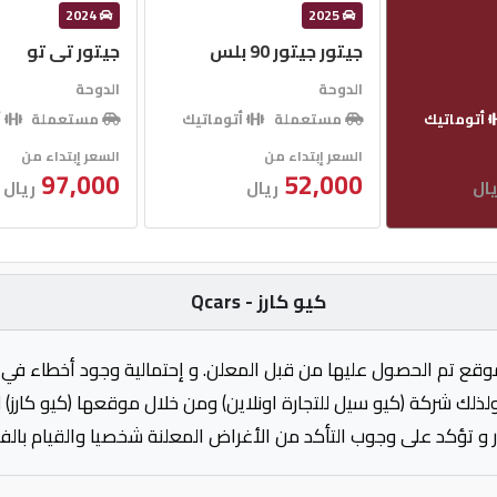
2024
2025
جيتور جيتور 90 بلس
جيتور تى تو
الدوحة
الدوحة
أتوماتيك
مستعملة
أتوماتيك
مستعملة
أ
السعر إبتداء من
السعر إبتداء من
97,000
52,000
ال
ريال
ريال
كيو كارز - Qcars
وقع تم الحصول عليها من قبل المعلن. و إحتمالية وجود أخطاء في 
ولذلك شركة (كيو سيل للتجارة اونلاين) ومن خلال موقعها (كيو كارز)
 و تؤكد على وجوب التأكد من الأغراض المعلنة شخصيا والقيام بال