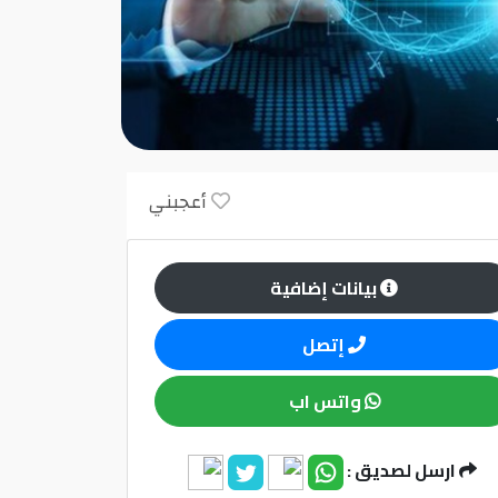
أعجبني
بيانات إضافية
إتصل
واتس اب
ارسل لصديق :