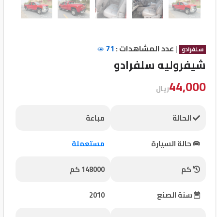
تسجيل
الدخول
|
عدد المشاهدات :
71
سلفرادو
English
شيفروليه سلفرادو
44,000
مستثمري
ريال
السيارات
الحالة
مباعة
المعارض
حالة السيارة
مستعملة
كم
148000 كم
الماركات
سنة الصنع
2010
مطلوب