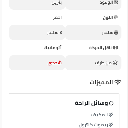
الوقود
بنزين
شركات
مميزة
اللون
احمر
إتصل
سلندر
8 سلندر
بنا
ناقل الحركة
أتوماتيك
المنتدى
من طرف
شخصي
كيو
مزاد
المميزات
كيو
نمبر
وسائل الراحة
المكيف
كيو
كارز
ريموت كنترول