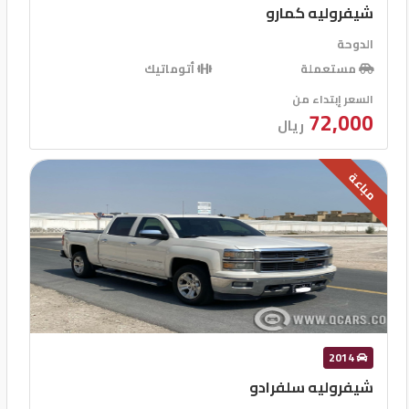
شيفروليه كمارو
الدوحة
مستعملة
أتوماتيك
السعر إبتداء من
72,000
ريال
مباعة
2014
شيفروليه سلفرادو