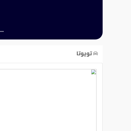
تسجيل
الدخول
English
تويوتا
مستثمري
السيارات
المعارض
الماركات
مطلوب