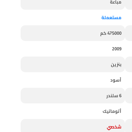
مباعة
مستعملة
475000 كم
2009
بنزين
أسود
6 سلندر
أتوماتيك
شخصي