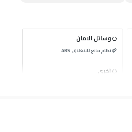
وسائل الامان
نظام مانع للانغلاق-ABS
آخرى
قفل مركزى للابواب