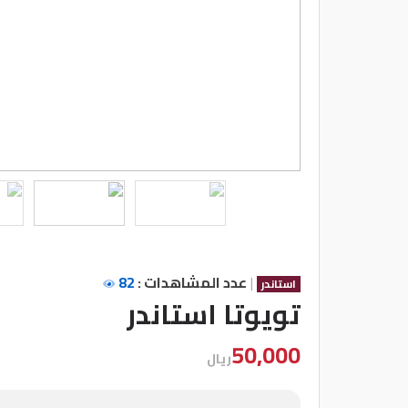
شركات
مميزة
إتصل
بنا
المنتدى
كيو
مزاد
|
عدد المشاهدات :
82
استاندر
كيو
تويوتا استاندر
نمبر
50,000
ريال
كيو
كارز