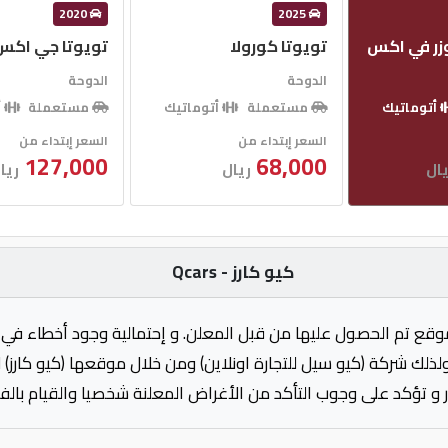
2020
2025
وزر في اكس
تويوتا كورولا
تويوتا جي اكس 
الدوحة
الدوحة
أتوماتيك
مستعملة
أتوماتيك
مستعملة
أ
السعر إبتداء من
السعر إبتداء من
127,000
68,000
ال
ريال
ريا
كيو كارز - Qcars
وقع تم الحصول عليها من قبل المعلن. و إحتمالية وجود أخطاء في 
ولذلك شركة (كيو سيل للتجارة اونلاين) ومن خلال موقعها (كيو كارز)
 و تؤكد على وجوب التأكد من الأغراض المعلنة شخصيا والقيام بال