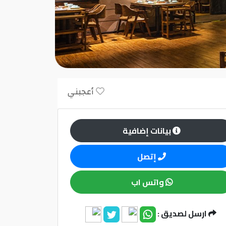
أعجبني
بيانات إضافية
إتصل
واتس اب
ارسل لصديق :