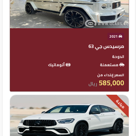
2021
مرسيدس جي 63
الدوحة
مستعملة
أتوماتيك
السعر إبتداء من
585,000
ريال
مباعة