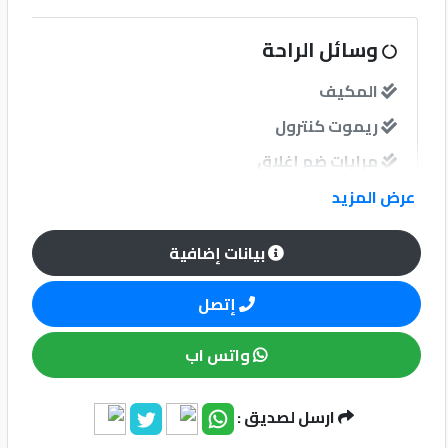
كيو
وسائل الراحة
ماركت
المكيف
ريموت كنترول
الدليل
القطري
مرايات ضم إغلاق
عرض المزيد
نوافذ
بيانات إضافية
نوافذ كهربائية امامية
إتصل
نظام الصوت
واتس اب
Qatar
Cars
2020
ارسل لصديق :
©
وسائل الامان