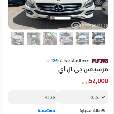
تسجيل
الدخول
English
مستثمري
السيارات
|
عدد المشاهدات :
126
جي ال آي
مرسيدس جي ال آي
المعارض
52,000
ريال
الماركات
الحالة
مباعة
مطلوب
حالة السيارة
مستعملة