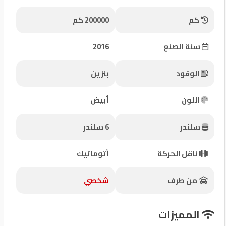
شركات
كم
200000 كم
مميزة
سنة الصنع
2016
إتصل
بنا
الوقود
بنزين
المنتدى
اللون
أبيض
كيو
سلندر
6 سلندر
مزاد
ناقل الحركة
أتوماتيك
كيو
نمبر
من طرف
شخصي
كيو
المميزات
كارز