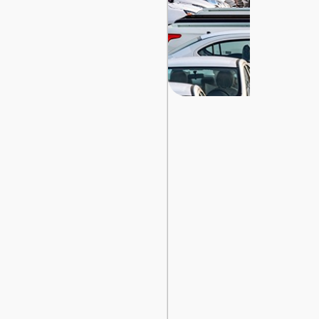
تسجيل
الدخول
English
مستثمري
السيارات
المعارض
الماركات
مطلوب