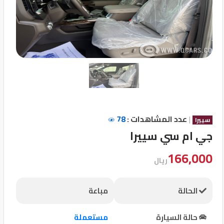
تسجيل
الدخول
English
مستثمري
السيارات
|
عدد المشاهدات :
78
سييرا
جي ام سي سييرا
المعارض
166,000
ريال
الماركات
الحالة
مباعة
مطلوب
حالة السيارة
مستعملة