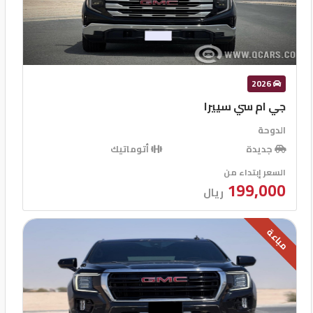
2026
جي ام سي سييرا
الدوحة
جديدة
أتوماتيك
السعر إبتداء من
199,000
ريال
مباعة