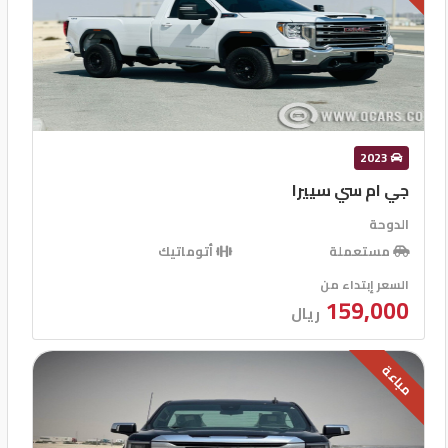
2023
جي ام سي سييرا
الدوحة
مستعملة
أتوماتيك
السعر إبتداء من
159,000
ريال
مباعة