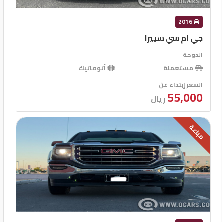
2016
جي ام سي سييرا
الدوحة
مستعملة
أتوماتيك
السعر إبتداء من
55,000
ريال
مباعة