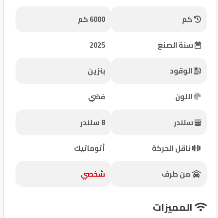
شركات
كم
6000 كم
مميزة
سنة الصنع
2025
إتصل
بنا
الوقود
بنزين
المنتدى
اللون
فضي
كيو
سلندر
8 سلندر
مزاد
ناقل الحركة
أتوماتيك
كيو
نمبر
من طرف
شخصي
كيو
المميزات
كارز