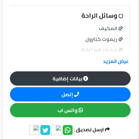
كيو
وسائل الراحة
ماركت
المكيف
ريموت كنترول
الدليل
القطري
مرايات ضم إغلاق
عرض المزيد
نوافذ
بيانات إضافية
نوافذ كهربائية امامية
إتصل
نظام الصوت
واتس اب
Qatar
Cars
2020
ارسل لصديق :
©
وسائل الامان