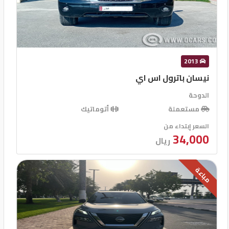
2013
نيسان باترول اس اي
الدوحة
مستعملة
أتوماتيك
السعر إبتداء من
34,000
ريال
مباعة