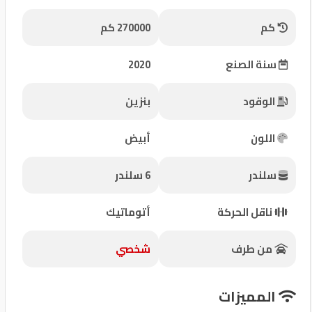
شركات
كم
270000 كم
مميزة
سنة الصنع
2020
إتصل
بنا
الوقود
بنزين
المنتدى
اللون
أبيض
كيو
سلندر
6 سلندر
مزاد
ناقل الحركة
أتوماتيك
كيو
نمبر
من طرف
شخصي
كيو
المميزات
كارز