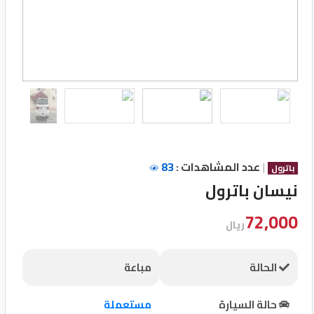
تسجيل
الدخول
English
مستثمري
السيارات
|
عدد المشاهدات :
83
باترول
نيسان باترول
المعارض
72,000
ريال
الماركات
الحالة
مباعة
مطلوب
حالة السيارة
مستعملة