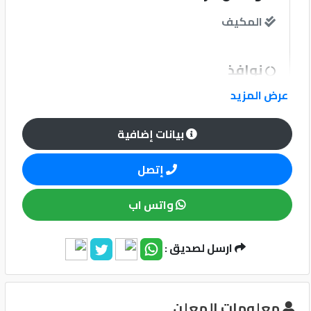
المكيف
كيو
ماركت
نوافذ
الدليل
عرض المزيد
القطري
نظام الصوت
بيانات إضافية
إتصل
وسائل الامان
واتس اب
Qatar
Cars
2020
آخرى
©
ارسل لصديق :
قفل مركزى للابواب
معلومات المعلن