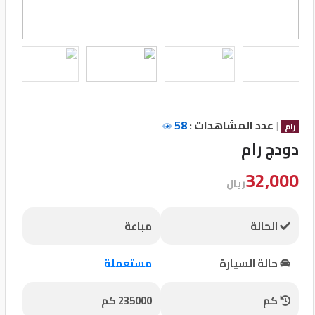
تسجيل
الدخول
English
|
عدد المشاهدات :
58
مستثمري
رام
السيارات
دودج رام
32,000
ريال
المعارض
الحالة
مباعة
الماركات
حالة السيارة
مستعملة
مطلوب
كم
235000 كم