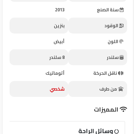
شركات
سنة الصنع
2013
مميزة
الوقود
بنزين
إتصل
بنا
اللون
أبيض
المنتدى
سلندر
8 سلندر
كيو
ناقل الحركة
أتوماتيك
مزاد
من طرف
شخصي
كيو
نمبر
المميزات
كيو
وسائل الراحة
كارز