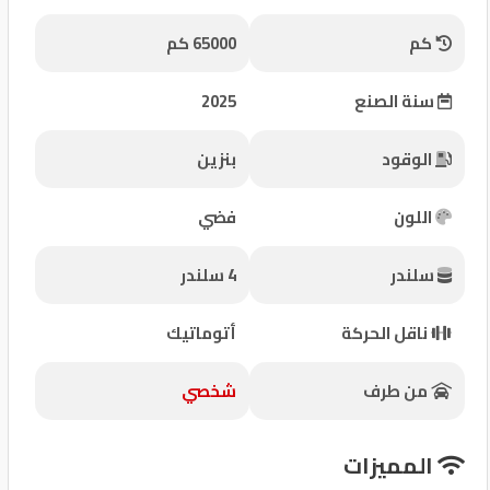
شركات
كم
65000 كم
مميزة
سنة الصنع
2025
إتصل
بنا
الوقود
بنزين
المنتدى
اللون
فضي
كيو
سلندر
4 سلندر
مزاد
ناقل الحركة
أتوماتيك
كيو
نمبر
من طرف
شخصي
كيو
المميزات
كارز