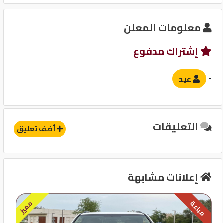
نظام مانع للانغلاق-ABS
معلومات المعلن
وسادة هوائية للركاب
نظام توزيع قوة الفرامل EBD
إشتراك مدفوع
حساسات
-
عيد
آخرى
قفل مركزى للابواب
التعليقات
أضف تعليق
إعلانات مشابهة
مميز
مباعة