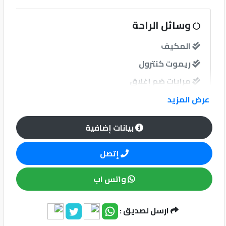
كيو
وسائل الراحة
ماركت
المكيف
ريموت كنترول
الدليل
القطري
مرايات ضم إغلاق
عرض المزيد
نوافذ
بيانات إضافية
نوافذ كهربائية امامية
إتصل
نظام الصوت
واتس اب
Qatar
Cars
2020
ارسل لصديق :
©
وسائل الامان