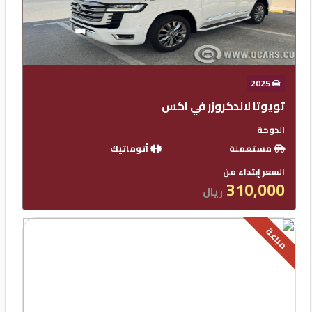
2025
تويوتا لاندكروزر في اكس
الدوحة
مستعملة
أتوماتيك
السعر إبتداء من
310,000
ريال
مباعة