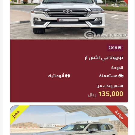
2019
تويوتا جي اكس ار
الدوحة
مستعملة
أتوماتيك
السعر إبتداء من
135,000
ريال
مميز
مباعة