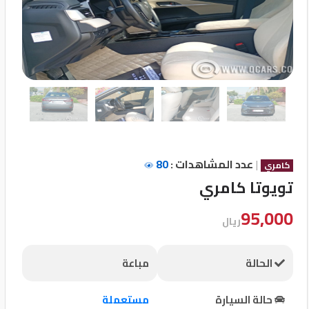
تسجيل
الدخول
English
مستثمري
السيارات
|
عدد المشاهدات :
80
كامري
تويوتا كامري
المعارض
95,000
ريال
الماركات
الحالة
مباعة
مطلوب
حالة السيارة
مستعملة