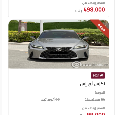
السعر إبتداء من
498,000
ريال
مباعة
2021
لكزس آي إس
الدوحة
مستعملة
أتوماتيك
السعر إبتداء من
99,000