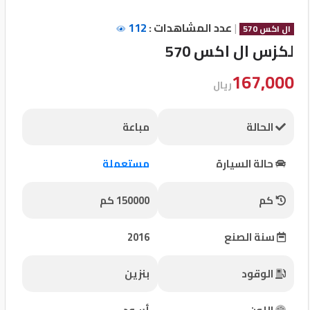
تسجيل
|
عدد المشاهدات :
112
ال اكس 570
الدخول
لكزس ال اكس 570
167,000
English
ريال
مستثمري
الحالة
مباعة
السيارات
حالة السيارة
مستعملة
كم
150000 كم
المعارض
سنة الصنع
2016
الماركات
الوقود
بنزين
مطلوب