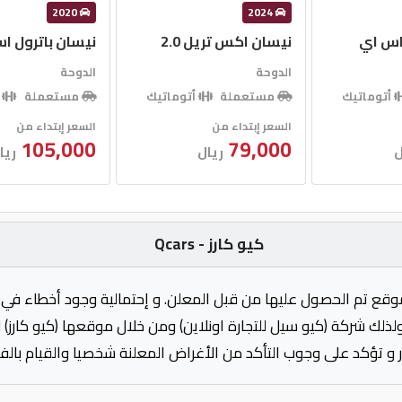
2020
2024
 اس اي
نيسان اكس تريل 2.0
نيسان باترول ا
الدوحة
الدوحة
أتوماتيك
مستعملة
أتوماتيك
مستعملة
أ
السعر إبتداء من
السعر إبتداء من
105,000
79,000
ل
ريال
ريا
كيو كارز - Qcars
وقع تم الحصول عليها من قبل المعلن. و إحتمالية وجود أخطاء في 
ولذلك شركة (كيو سيل للتجارة اونلاين) ومن خلال موقعها (كيو كارز)
 و تؤكد على وجوب التأكد من الأغراض المعلنة شخصيا والقيام بال