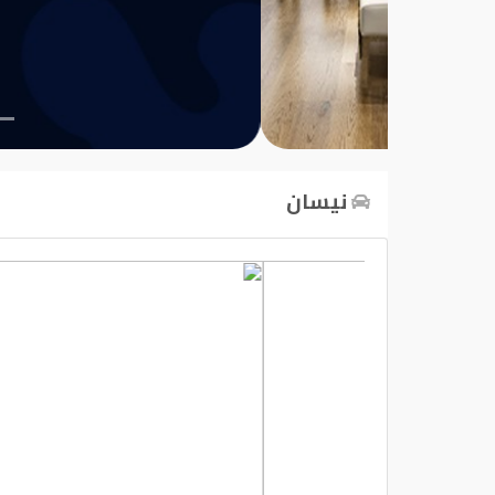
تسجيل
الدخول
English
نيسان
مستثمري
السيارات
المعارض
الماركات
مطلوب