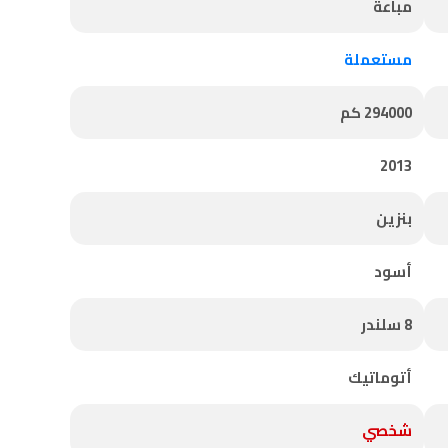
مباعة
مستعملة
294000 كم
2013
بنزين
أسود
8 سلندر
أتوماتيك
شخصي