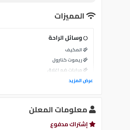
المميزات
وسائل الراحة
المكيف
ريموت كنترول
مرايات ضم إغلاق
عرض المزيد
نوافذ
نوافذ كهربائية امامية
معلومات المعلن
نظام الصوت
إشتراك مدفوع