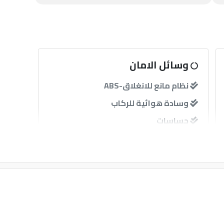
وسائل الامان
نظام مانع للانغلاق-ABS
وسادة هوائية للركاب
حساسات
آخرى
مثبت سرعة
قفل مركزى للابواب