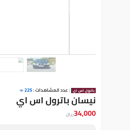
شركات
مميزة
إتصل
بنا
المنتدى
كيو
مزاد
|
عدد المشاهدات :
225
باترول اس اي
كيو
نيسان باترول اس اي
نمبر
34,000
ريال
كيو
كارز