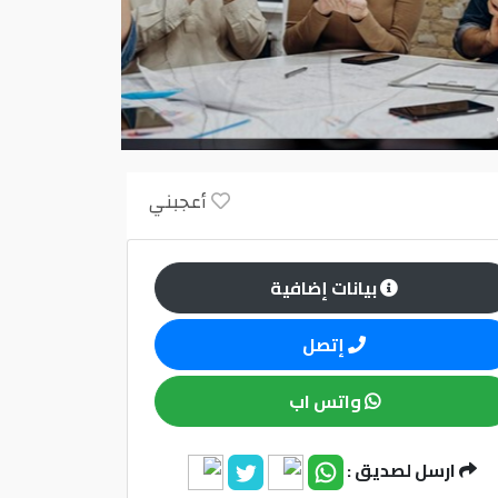
أعجبني
بيانات إضافية
إتصل
واتس اب
ارسل لصديق :