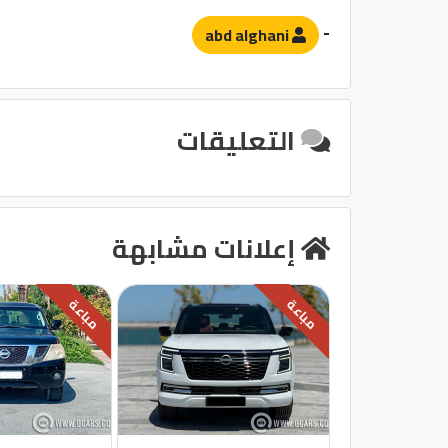
-
abd alghani
التعليقات
إعلانات مشابهة
مباعة
مباعة