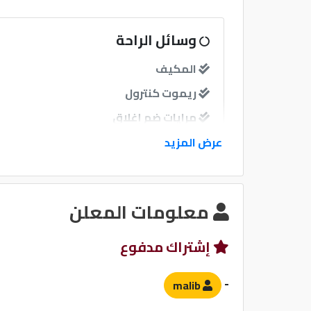
وسائل الراحة
المكيف
ريموت كنترول
مرايات ضم إغلاق
عرض المزيد
نوافذ
نوافذ كهربائية امامية
معلومات المعلن
نظام الصوت
إشتراك مدفوع
-
malib