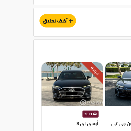
أضف تعليق
مباعة
2021
ون جي تي
أودي اي 8