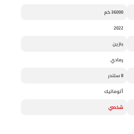
36000 كم
2022
بنزين
رمادي
8 سلندر
أتوماتيك
شخصي