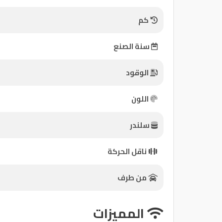
كم
كيو
ماركت
سنة الصنع
الدليل
الوقود
القطري
اللون
سلندر
Qatar
ناقل الحركة
Cars
2020
©
من طرف
المميزات