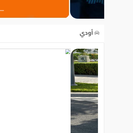
تسجيل
الدخول
أودي
English
مستثمري
السيارات
المعارض
الماركات
مطلوب