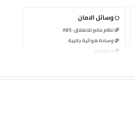
وسائل الامان
نظام مانع للانغلاق-ABS
وسادة هوائية جانبية
حساسات
آخرى
إنذار
GPS
مثبت سرعة
قفل مركزى للابواب