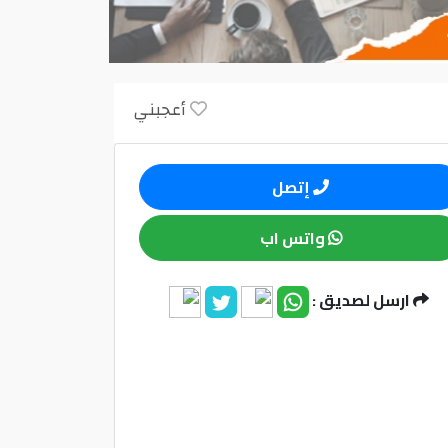
أعجبني
إتصل
واتس اب
ارسل لصديق :