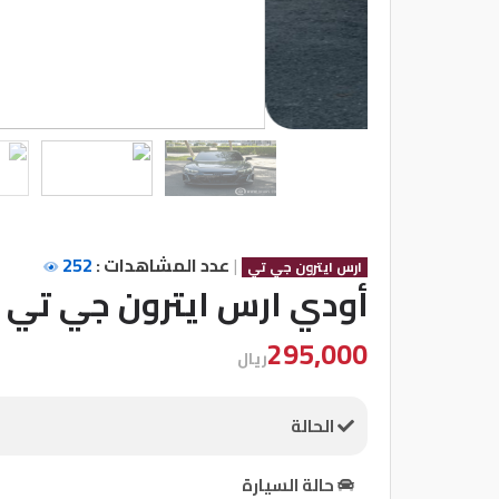
شركات
مميزة
إتصل
بنا
المنتدى
|
عدد المشاهدات :
252
ارس ايترون جي تي
كيو
أودي ارس ايترون جي تي
مزاد
295,000
ريال
كيو
نمبر
الحالة
كيو
حالة السيارة
كارز