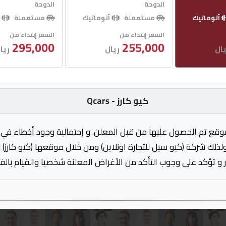
الدوحة
الدوحة
أتوماتيك
مستعملة
أتوماتيك
مستعملة
أ
السعر إبتداء من
السعر إبتداء من
295,000
255,000
يال
ريال
ريا
كيو كارز - Qcars
وقع تم الحصول عليها من قبل المعلن. و إحتمالية وجود أخطاء في 
ولذلك شركة (كيو سيل للتجارة اونلاين) ومن خلال موقعها (كيو كارز)
 و تؤكد على وجوب التأكد من الأغراض المعلنة شخصيا والقيام بال