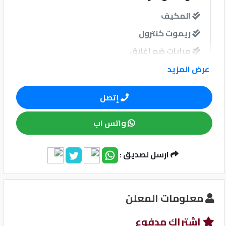
المكيف
كيو
ريموت كنترول
ماركت
مرايات ضم إغلاق
الدليل
عرض المزيد
القطري
نوافذ
إتصل
نوافذ كهربائية امامية
واتس اب
نظام الصوت
Qatar
ارسل لصديق :
Cars
2020
©
وسائل الامان
معلومات المعلن
نظام مانع للانغلاق-ABS
إشتراك مدفوع