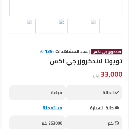
تسجيل
الدخول
English
|
عدد المشاهدات :
139
مستثمري
لاندكروزر جي اكس
السيارات
تويوتا لاندكروزر جي اكس
33,000
ريال
المعارض
الحالة
مباعة
الماركات
حالة السيارة
مستعملة
مطلوب
كم
253000 كم