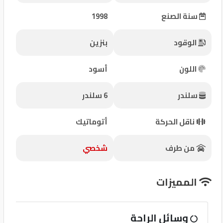
شركات
سنة الصنع
1998
مميزة
الوقود
بنزين
إتصل
بنا
اللون
أسود
المنتدى
سلندر
6 سلندر
كيو
ناقل الحركة
أتوماتيك
مزاد
من طرف
شخصي
كيو
نمبر
المميزات
كيو
وسائل الراحة
كارز