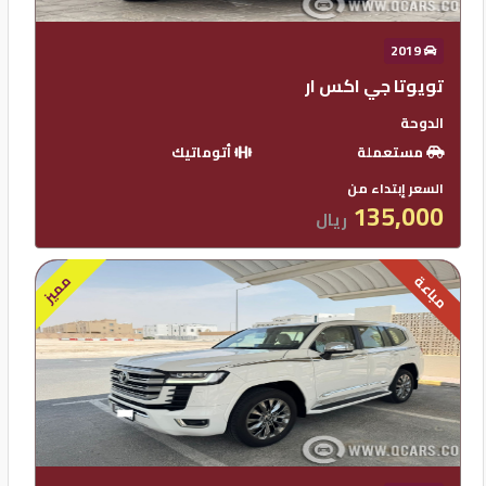
2019
تويوتا جي اكس ار
الدوحة
مستعملة
أتوماتيك
السعر إبتداء من
135,000
ريال
مميز
مباعة