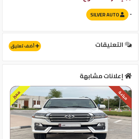
وسادة هوائية للركاب
حساسات
-
SILVER AUTO
آخرى
التعليقات
إنذار
أضف تعليق
مثبت سرعة
قفل مركزى للابواب
إعلانات مشابهة
مميز
مباعة