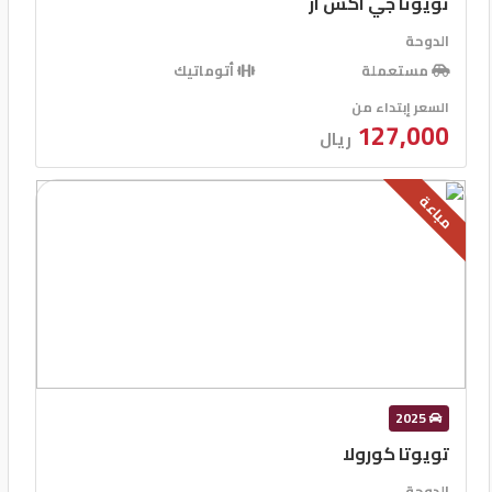
تويوتا جي اكس ار
الدوحة
مستعملة
أتوماتيك
السعر إبتداء من
127,000
ريال
مباعة
2025
تويوتا كورولا
الدوحة