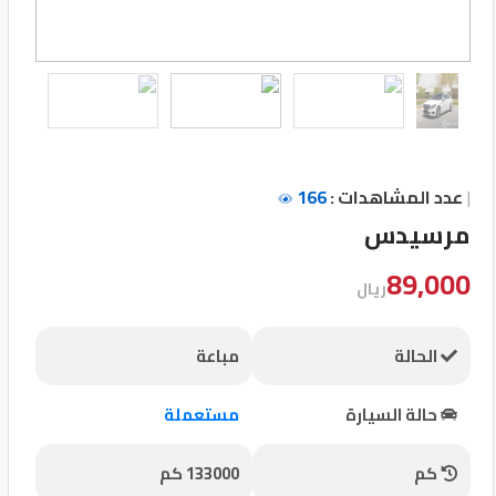
تسجيل
الدخول
English
|
عدد المشاهدات :
166
مستثمري
السيارات
مرسيدس
89,000
ريال
المعارض
الحالة
مباعة
الماركات
حالة السيارة
مستعملة
مطلوب
كم
133000 كم