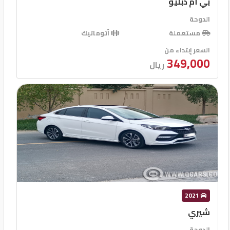
بي أم دبليو
الدوحة
مستعملة
أتوماتيك
السعر إبتداء من
349,000
ريال
2021
شيري
الدوحة