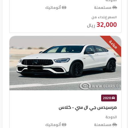
مستعملة
أتوماتيك
السعر إبتداء من
32,000
ريال
مباعة
2020
مرسيدس جي ال سي - كلاس
الدوحة
مستعملة
أتوماتيك