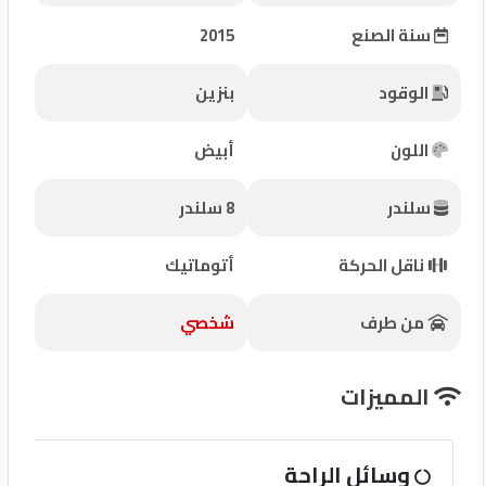
شركات
سنة الصنع
2015
مميزة
الوقود
بنزين
إتصل
بنا
اللون
أبيض
المنتدى
سلندر
8 سلندر
كيو
ناقل الحركة
أتوماتيك
مزاد
من طرف
شخصي
كيو
نمبر
المميزات
كيو
وسائل الراحة
كارز