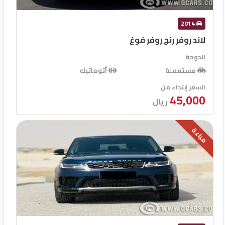
2014
لاند روفر رنج روفر فوغ
الدوحة
مستعملة
أتوماتيك
السعر إبتداء من
45,000
ريال
مباعة