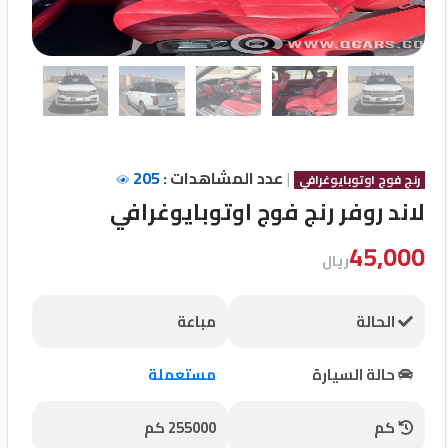
تسجيل
الدخول
English
|
عدد المشاهدات :
205
مستثمري
رنج فوج اوتوبايوغرافي
السيارات
لاند روفر رنج فوج اوتوبايوغرافي
45,000
ريال
المعارض
الحالة
مباعة
الماركات
حالة السيارة
مستعملة
مطلوب
كم
255000 كم