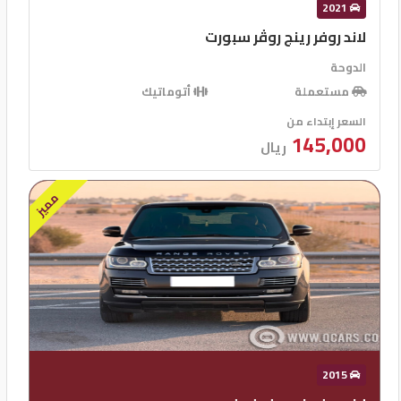
2021
لاند روفر رينج روڤر سبورت
الدوحة
مستعملة
أتوماتيك
السعر إبتداء من
145,000
ريال
مميز
2015