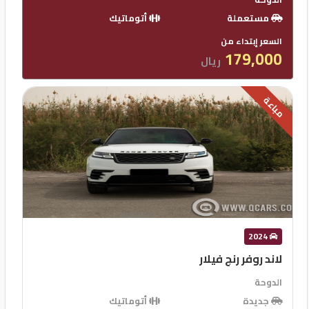
مستعملة
أتوماتيك
السعر إبتداء من
179,000
ريال
مباعة
2024
لاند روفر رنج فيلار
الدوحة
جديدة
أتوماتيك