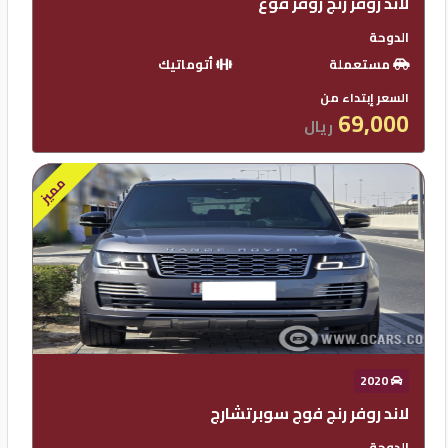
لاند روفر رنج روفر فوغ
الدوحة
مستعملة
أتوماتيك
السعر إبتداء من
69,000
ريال
مميز
2020
لاند روفر رنج فوج سوبرتشارج
الدوحة