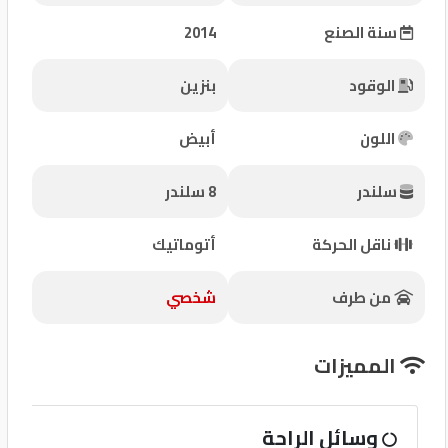
شركات
سنة الصنع
2014
مميزة
الوقود
بنزين
إتصل
بنا
اللون
أبيض
المنتدى
سلندر
8 سلندر
كيو
ناقل الحركة
أتوماتيك
مزاد
من طرف
شخصي
كيو
نمبر
المميزات
كيو
وسائل الراحة
كارز