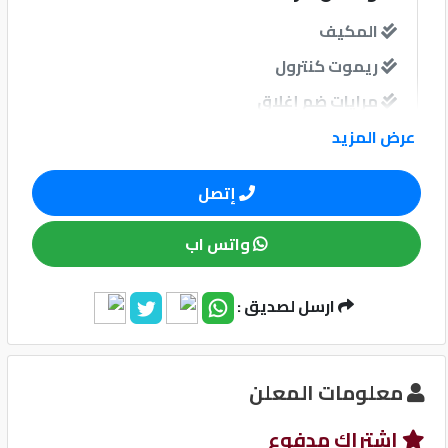
المكيف
كيو
ريموت كنترول
ماركت
مرايات ضم إغلاق
الدليل
عرض المزيد
القطري
نوافذ
إتصل
نوافذ كهربائية امامية
واتس اب
نظام الصوت
Qatar
ارسل لصديق :
Cars
2020
©
وسائل الامان
معلومات المعلن
نظام مانع للانغلاق-ABS
إشتراك مدفوع