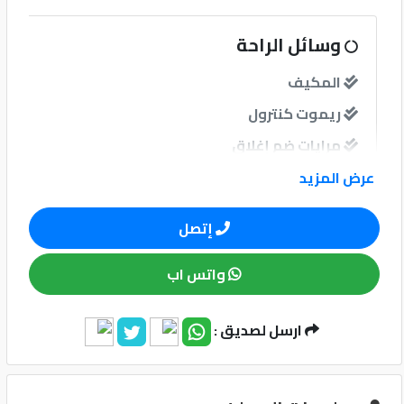
كيو
وسائل الراحة
ماركت
المكيف
ريموت كنترول
الدليل
القطري
مرايات ضم إغلاق
عرض المزيد
نوافذ
إتصل
نوافذ كهربائية امامية
واتس اب
نظام الصوت
ارسل لصديق :
Qatar
Cars
2020
©
وسائل الامان