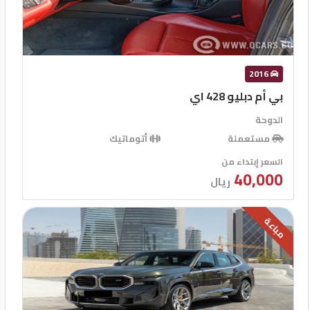
2016
بي أم دبليو 428 اي
الدوحة
مستعملة
أتوماتيك
السعر إبتداء من
40,000
ريال
مباعة