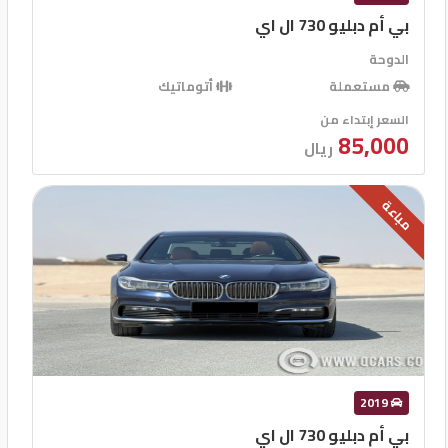
بي أم دبليو 730 ال اي
الدوحة
مستعملة
أتوماتيك
السعر إبتداء من
85,000
ريال
مباعة
2019
بي أم دبليو 730 ال اي