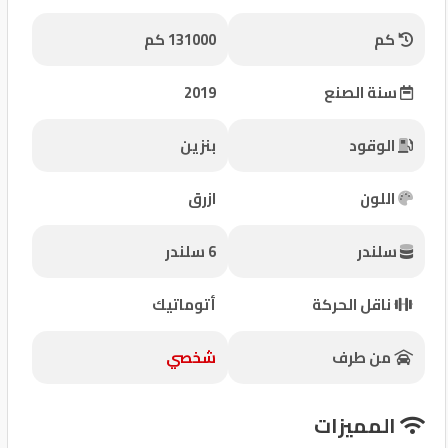
شركات
كم
131000 كم
مميزة
سنة الصنع
2019
إتصل
بنا
الوقود
بنزين
المنتدى
اللون
ازرق
كيو
سلندر
6 سلندر
مزاد
ناقل الحركة
أتوماتيك
كيو
نمبر
من طرف
شخصي
كيو
المميزات
كارز