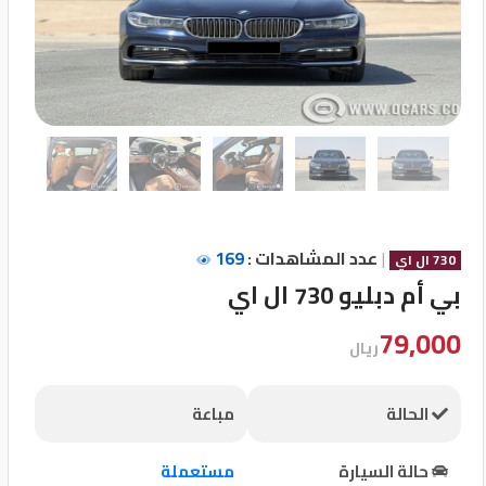
تسجيل
الدخول
English
مستثمري
السيارات
|
عدد المشاهدات :
169
730 ال اي
بي أم دبليو 730 ال اي
المعارض
79,000
ريال
الماركات
الحالة
مباعة
مطلوب
حالة السيارة
مستعملة