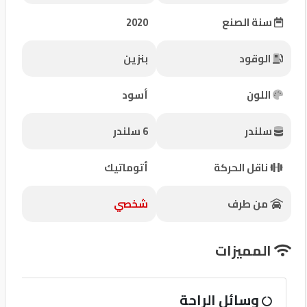
شركات
سنة الصنع
2020
مميزة
الوقود
بنزين
إتصل
بنا
اللون
أسود
المنتدى
سلندر
6 سلندر
كيو
ناقل الحركة
أتوماتيك
مزاد
من طرف
شخصي
كيو
نمبر
المميزات
كيو
وسائل الراحة
كارز