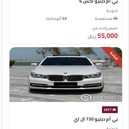
بي أم دبليو اكس 6
الدوحة
مستعملة
أتوماتيك
السعر إبتداء من
55,000
ريال
مباعة
2017
بي أم دبليو 730 ال اي
الدوحة