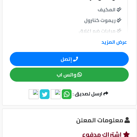
المكيف
كيو
ريموت كنترول
ماركت
مرايات ضم إغلاق
الدليل
عرض المزيد
القطري
نوافذ
إتصل
نوافذ كهربائية امامية
واتس اب
نظام الصوت
Qatar
ارسل لصديق :
Cars
2020
©
وسائل الامان
معلومات المعلن
نظام مانع للانغلاق-ABS
إشتراك مدفوع