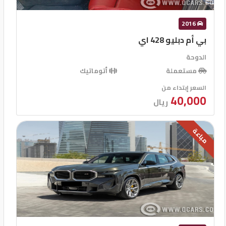
2016
بي أم دبليو 428 اي
الدوحة
مستعملة
أتوماتيك
السعر إبتداء من
40,000
ريال
مباعة