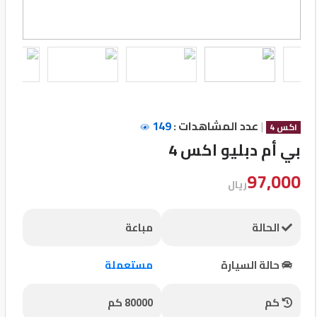
تسجيل
الدخول
English
|
عدد المشاهدات :
149
مستثمري
اكس 4
السيارات
بي أم دبليو اكس 4
97,000
ريال
المعارض
الحالة
مباعة
الماركات
حالة السيارة
مستعملة
مطلوب
كم
80000 كم