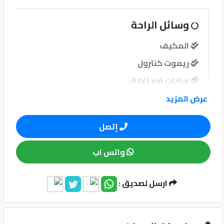
كيو
وسائل الراحة
ماركت
المكيف
ريموت كنترول
الدليل
القطري
مرايات ضم إغلاق
عرض المزيد
نوافذ
إتصل
نوافذ كهربائية امامية
واتس اب
نظام الصوت
ارسل لصديق :
Qatar
Cars
2020
©
وسائل الامان