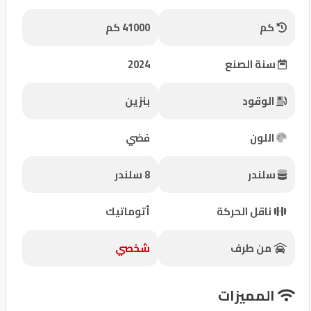
شركات
كم
41000 كم
مميزة
سنة الصنع
2024
إتصل
بنا
الوقود
بنزين
المنتدى
اللون
فضي
كيو
سلندر
8 سلندر
مزاد
ناقل الحركة
أتوماتيك
كيو
نمبر
من طرف
شخصي
كيو
المميزات
كارز