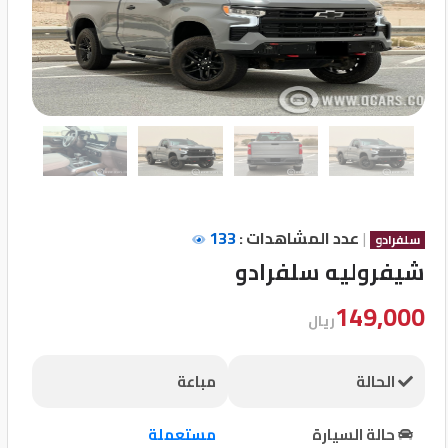
تسجيل
الدخول
English
مستثمري
السيارات
|
عدد المشاهدات :
133
سلفرادو
شيفروليه سلفرادو
المعارض
149,000
ريال
الماركات
الحالة
مباعة
مطلوب
حالة السيارة
مستعملة