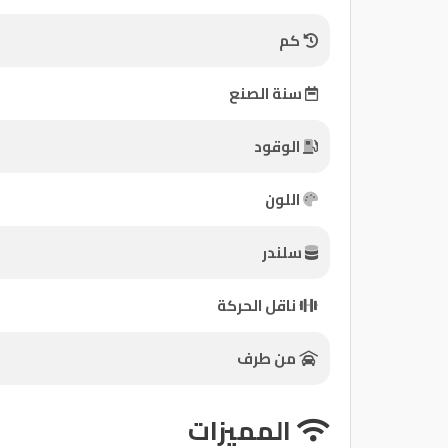
كم
كيو
ماركت
سنة الصنع
الدليل
الوقود
القطري
اللون
سلندر
Qatar
ناقل الحركة
Cars
2020
©
من طرف
المميزات