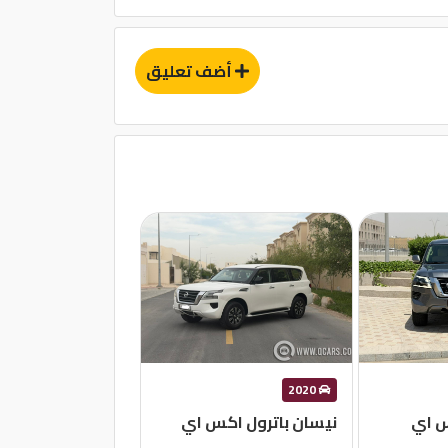
أضف تعليق
2020
س اي
نيسان باترول اكس اي