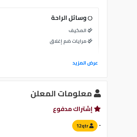
وسائل الراحة
المكيف
مرايات ضم إغلاق
نوافذ
عرض المزيد
نوافذ كهربائية امامية
معلومات المعلن
نظام الصوت
إشتراك مدفوع
-
12qtr