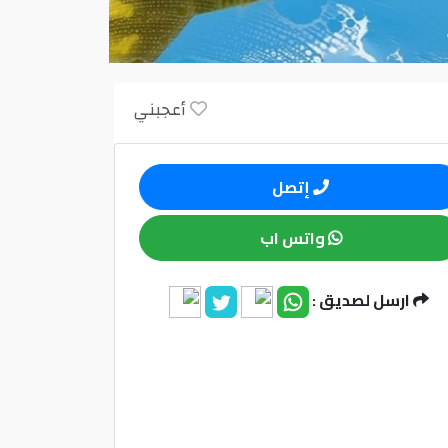
أعجبني
إتصل
واتس اب
ارسل لصديق :