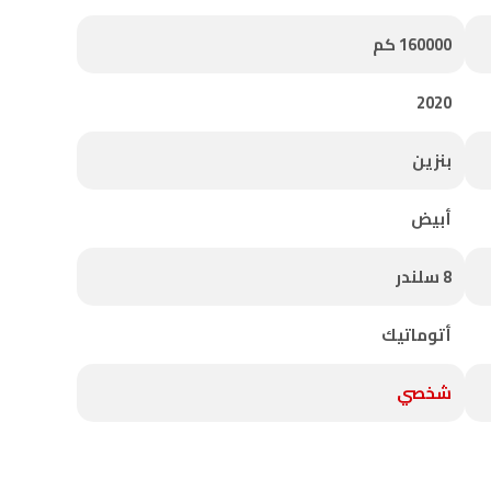
160000 كم
2020
بنزين
أبيض
8 سلندر
أتوماتيك
شخصي