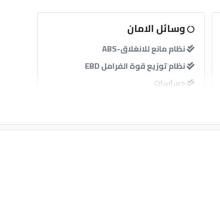
وسائل الامان
نظام مانع للانغلاق-ABS
نظام توزيع قوة الفرامل EBD
حساسات
آخرى
إنذار
مثبت سرعة
قفل مركزى للابواب