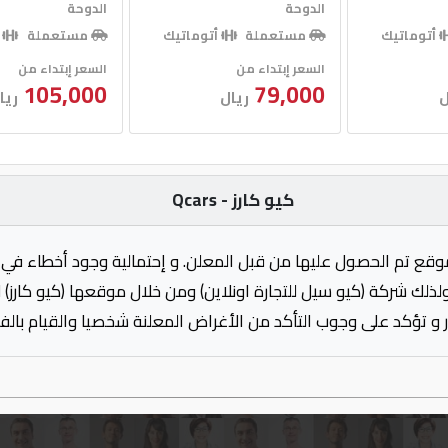
الدوحة
الدوحة
أتوماتيك
مستعملة
أتوماتيك
مستعملة
أ
السعر إبتداء من
السعر إبتداء من
105,000
79,000
ل
ريال
ريا
كيو كارز - Qcars
وقع تم الحصول عليها من قبل المعلن. و إحتمالية وجود أخطاء في 
ولذلك شركة (كيو سيل للتجارة اونلاين) ومن خلال موقعها (كيو كارز)
 و تؤكد على وجوب التأكد من الأغراض المعلنة شخصيا والقيام بال