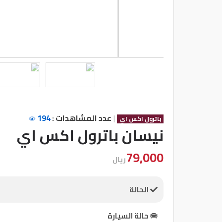
شركات
مميزة
إتصل
بنا
المنتدى
|
عدد المشاهدات :
194
باترول اكس اي
كيو
نيسان باترول اكس اي
مزاد
79,000
ريال
كيو
نمبر
الحالة
كيو
حالة السيارة
كارز