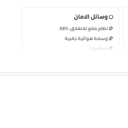
وسائل الامان
نظام مانع للانغلاق-ABS
وسادة هوائية جانبية
حساسات
آخرى
إنذار
مثبت سرعة
قفل مركزى للابواب