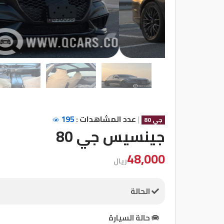
شركات
مميزة
إتصل
بنا
المنتدى
|
عدد المشاهدات :
195
جي 80
كيو
جينسيس جي 80
مزاد
48,000
ريال
كيو
نمبر
الحالة
كيو
حالة السيارة
كارز