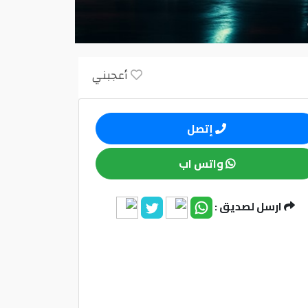
أعجبني
إتصل
واتس اب
ارسل لصديق :