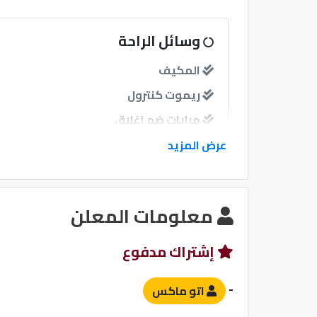
وسائل الراحة
المكيف
ريموت كنترول
مرايات ضم إغلاق
عرض المزيد
نوافذ
نوافذ كهربائية امامية
معلومات المعلن
نظام الصوت
إشتراك مدفوع
-
اتو ماكس