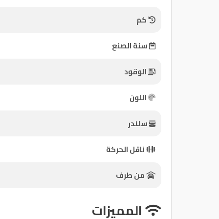
كم
كيو
ماركت
سنة الصنع
الدليل
الوقود
القطري
اللون
سلندر
Qatar
ناقل الحركة
Cars
2020
©
من طرف
المميزات