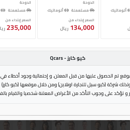
الدوحة
الدوحة
أتوماتيك
مستعملة
أتوماتيك
مستعملة
أ
السعر إبتداء من
السعر إبتداء من
235,000
134,000
ل
ريال
ريا
كيو كارز - Qcars
وقع تم الحصول عليها من قبل المعلن. و إحتمالية وجود أخطاء في 
ولذلك شركة (كيو سيل للتجارة اونلاين) ومن خلال موقعها (كيو كارز)
 و تؤكد على وجوب التأكد من الأغراض المعلنة شخصيا والقيام بال