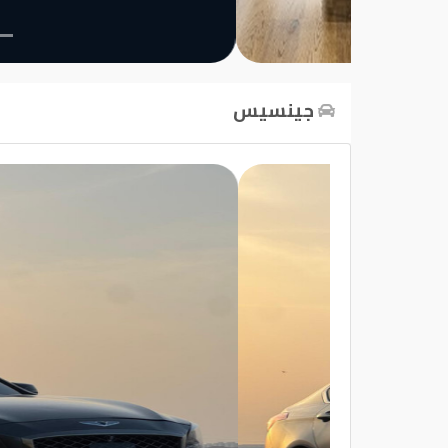
تسجيل
الدخول
جينسيس
English
مستثمري
السيارات
المعارض
الماركات
مطلوب