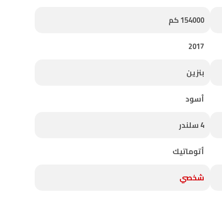
154000 كم
2017
بنزين
أسود
4 سلندر
أتوماتيك
شخصي