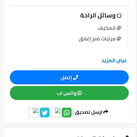
كيو
وسائل الراحة
ماركت
المكيف
مرايات ضم إغلاق
الدليل
القطري
نوافذ
عرض المزيد
نوافذ كهربائية امامية
إتصل
نظام الصوت
واتس اب
ارسل لصديق :
Qatar
Cars
وسائل الامان
2020
©
نظام مانع للانغلاق-ABS