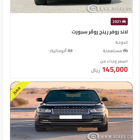
2021
لاند روفر رينج روڤر سبورت
الدوحة
مستعملة
أتوماتيك
السعر إبتداء من
145,000
ريال
مميز