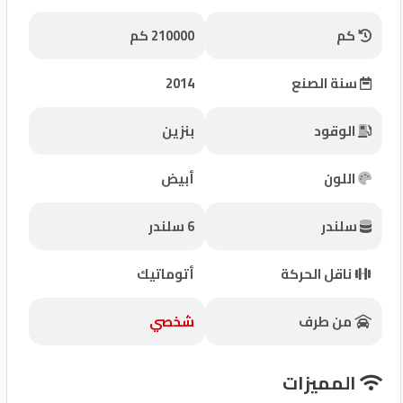
شركات
كم
210000 كم
مميزة
سنة الصنع
2014
إتصل
بنا
الوقود
بنزين
المنتدى
اللون
أبيض
كيو
سلندر
6 سلندر
مزاد
ناقل الحركة
أتوماتيك
كيو
نمبر
من طرف
شخصي
كيو
المميزات
كارز