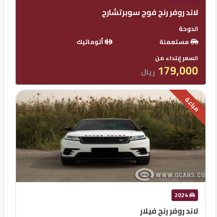
لاند روفر رنج فوج سوبرتشارج
الدوحة
مستعملة
أتوماتيك
السعر إبتداء من
179,000
ريال
مباعة
2024
لاند روفر رنج فيلار