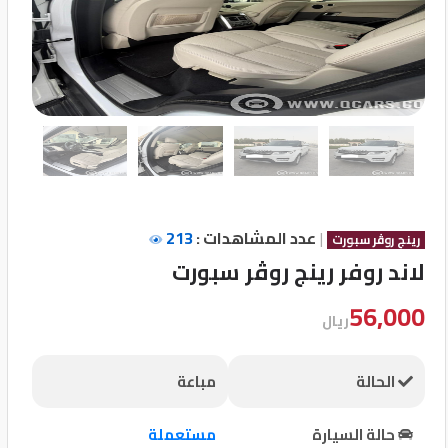
تسجيل
الدخول
English
مستثمري
السيارات
|
عدد المشاهدات :
213
رينج روڤر سبورت
لاند روفر رينج روڤر سبورت
المعارض
56,000
ريال
الماركات
الحالة
مباعة
مطلوب
حالة السيارة
مستعملة