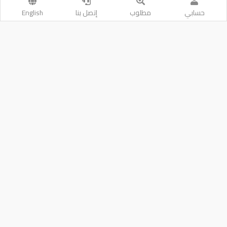
حسابي
مطلوب
إتصل بنا
English
أعجبني
تويوتا