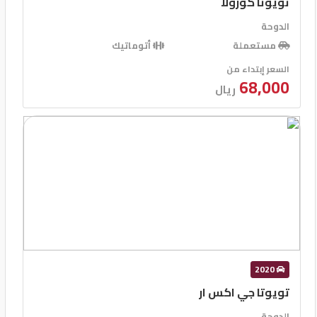
تويوتا كورولا
الدوحة
مستعملة
أتوماتيك
السعر إبتداء من
68,000
ريال
2020
تويوتا جي اكس ار
الدوحة