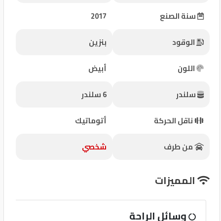
شركات
سنة الصنع
2017
مميزة
الوقود
بنزين
إتصل
بنا
اللون
أبيض
المنتدى
سلندر
6 سلندر
كيو
ناقل الحركة
أتوماتيك
مزاد
من طرف
شخصي
كيو
نمبر
المميزات
كيو
وسائل الراحة
كارز