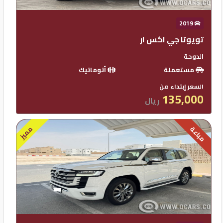
2019
تويوتا جي اكس ار
الدوحة
مستعملة
أتوماتيك
السعر إبتداء من
135,000
ريال
مميز
مباعة