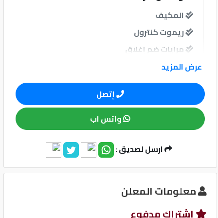
المكيف
كيو
ريموت كنترول
ماركت
مرايات ضم إغلاق
الدليل
عرض المزيد
القطري
نوافذ
إتصل
نوافذ كهربائية امامية
واتس اب
نظام الصوت
Qatar
ارسل لصديق :
Cars
2020
©
وسائل الامان
معلومات المعلن
نظام مانع للانغلاق-ABS
إشتراك مدفوع