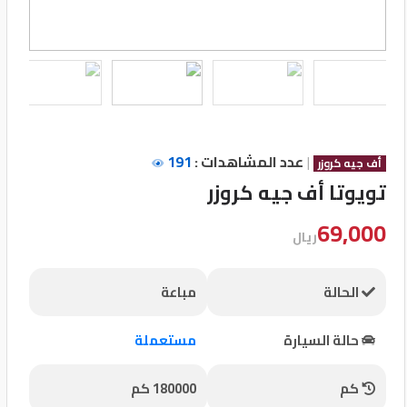
تسجيل
الدخول
English
|
عدد المشاهدات :
191
مستثمري
أف جيه كروزر
السيارات
تويوتا أف جيه كروزر
69,000
ريال
المعارض
الحالة
مباعة
الماركات
حالة السيارة
مستعملة
مطلوب
كم
180000 كم