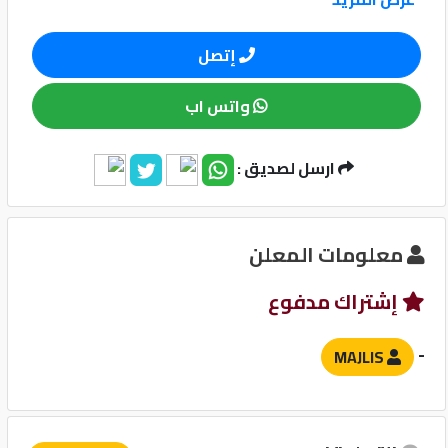
نوافذ
كيو
إتصل
ماركت
نوافذ كهربائية امامية
واتس اب
الدليل
نظام الصوت
القطري
ارسل لصديق :
وسائل الامان
معلومات المعلن
نظام مانع للانغلاق-ABS
Qatar
إشتراك مدفوع
نظام توزيع قوة الفرامل EBD
Cars
2020
حساسات
©
-
MAJLIS
آخرى