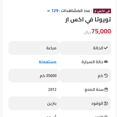
تسجيل
|
عدد المشاهدات :
129
في اكس ار
الدخول
تويوتا في اكس ار
75,000
English
ريال
مستثمري
الحالة
مباعة
السيارات
حالة السيارة
مستعملة
كم
35600 كم
المعارض
سنة الصنع
2012
الماركات
الوقود
بنزين
مطلوب