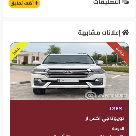
التعليقات
إنذار
أضف تعليق
مثبت سرعة
قفل مركزى للابواب
إعلانات مشابهة
مميز
مباعة
2019
تويوتا جي اكس ار
الدوحة