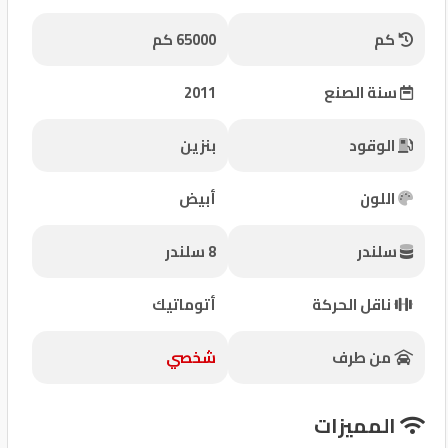
شركات
كم
65000 كم
مميزة
سنة الصنع
2011
إتصل
بنا
الوقود
بنزين
المنتدى
اللون
أبيض
كيو
سلندر
8 سلندر
مزاد
ناقل الحركة
أتوماتيك
كيو
نمبر
من طرف
شخصي
كيو
المميزات
كارز