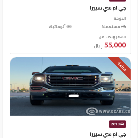
جي ام سي سييرا
الدوحة
مستعملة
أتوماتيك
السعر إبتداء من
55,000
ريال
مباعة
2018
جي ام سي سييرا