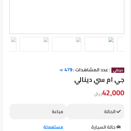
تسجيل
الدخول
English
مستثمري
السيارات
|
عدد المشاهدات :
479
دينالي
جي ام سي دينالي
المعارض
42,000
ريال
الماركات
الحالة
مباعة
مطلوب
حالة السيارة
مستعملة