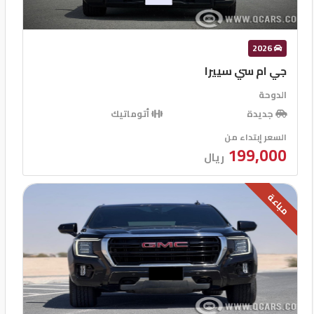
2026
جي ام سي سييرا
الدوحة
جديدة
أتوماتيك
السعر إبتداء من
199,000
ريال
مباعة