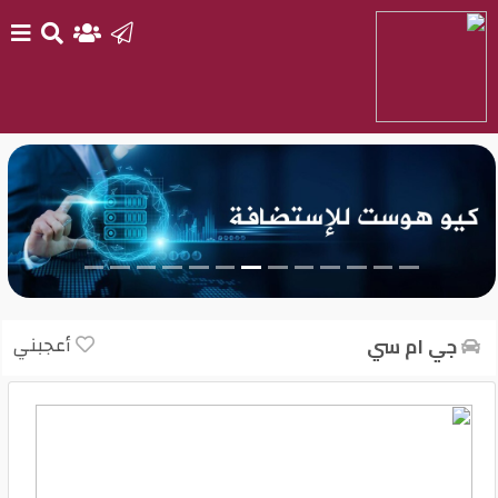
الرئيسية
بيع
سيارتك
أحدث
السيارات
أعجبني
جي ام سي
سيارات
جديدة
سيارات
مستعملة