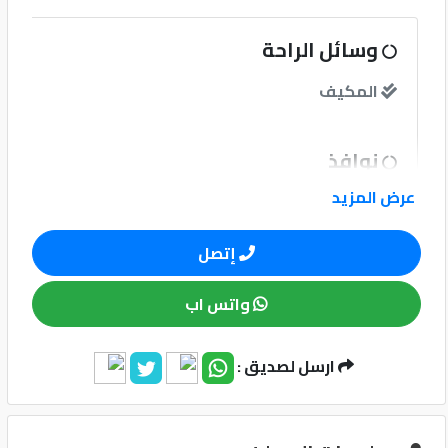
كيو
وسائل الراحة
ماركت
المكيف
الدليل
القطري
نوافذ
عرض المزيد
نوافذ كهربائية امامية
إتصل
نظام الصوت
واتس اب
وسائل الامان
ارسل لصديق :
Qatar
Cars
2020
نظام مانع للانغلاق-ABS
©
وسادة هوائية للسائق