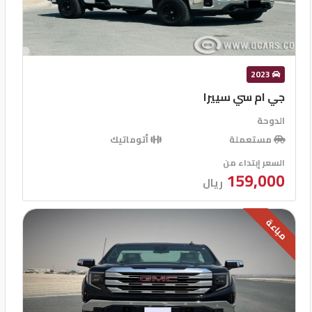
2023
جي ام سي سييرا
الدوحة
مستعملة
أتوماتيك
السعر إبتداء من
159,000
ريال
مباعة