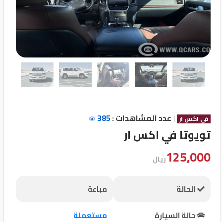
تسجيل
الدخول
English
مستثمري
السيارات
|
عدد المشاهدات :
385
في اكس ار
تويوتا في اكس ار
المعارض
125,000
ريال
الماركات
الحالة
مباعة
مطلوب
حالة السيارة
مستعملة