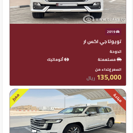
2019
تويوتا جي اكس ار
الدوحة
مستعملة
أتوماتيك
السعر إبتداء من
135,000
ريال
مميز
مباعة