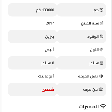
شركات
كم
133000 كم
مميزة
سنة الصنع
2017
إتصل
بنا
الوقود
بنزين
المنتدى
اللون
أبيض
كيو
سلندر
8 سلندر
مزاد
ناقل الحركة
أتوماتيك
كيو
نمبر
من طرف
شخصي
كيو
المميزات
كارز