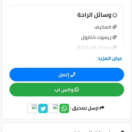
كيو
وسائل الراحة
ماركت
المكيف
ريموت كنترول
الدليل
القطري
مرايات ضم إغلاق
عرض المزيد
نوافذ
إتصل
نوافذ كهربائية امامية
واتس اب
نوافذ كهربائية خلفية
ارسل لصديق :
Qatar
نظام الصوت
Cars
2020
مبدل أقراص
©