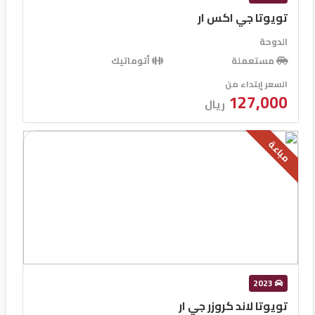
تويوتا جي اكس ار
الدوحة
مستعملة
أتوماتيك
السعر إبتداء من
127,000
ريال
مباعة
2023
تويوتا لاند كروزر جي ار