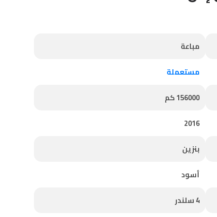
مباعة
مستعملة
156000 كم
2016
بنزين
أسود
4 سلندر