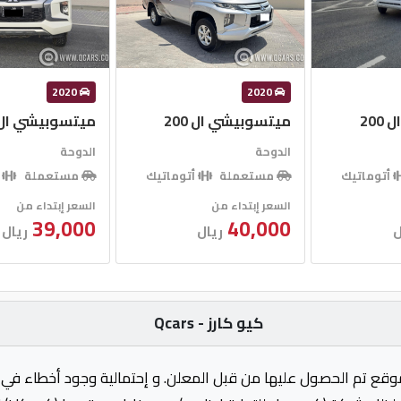
2020
2020
20
ميتسوبيشي ال 200
ميتسوبيشي ال 00
الدوحة
الدوحة
أتوماتيك
مستعملة
أتوماتيك
مستعملة
أ
السعر إبتداء من
السعر إبتداء من
39,000
40,000
ل
ريال
ريال
كيو كارز - Qcars
وقع تم الحصول عليها من قبل المعلن. و إحتمالية وجود أخطاء في 