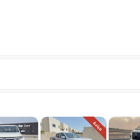
مثبت سرعة
قفل مركزى للابواب
مباعة