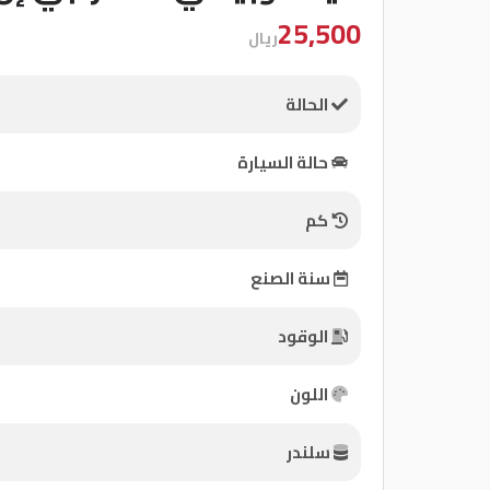
شركات
25,500
ريال
مميزة
الحالة
إتصل
بنا
حالة السيارة
المنتدى
كم
كيو
سنة الصنع
مزاد
الوقود
كيو
نمبر
اللون
كيو
سلندر
كارز