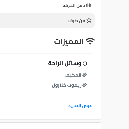
ناقل الحركة
كيو
ماركت
من طرف
الدليل
المميزات
القطري
وسائل الراحة
المكيف
ريموت كنترول
نوافذ
عرض المزيد
Qatar
Cars
2020
نوافذ كهربائية امامية
©