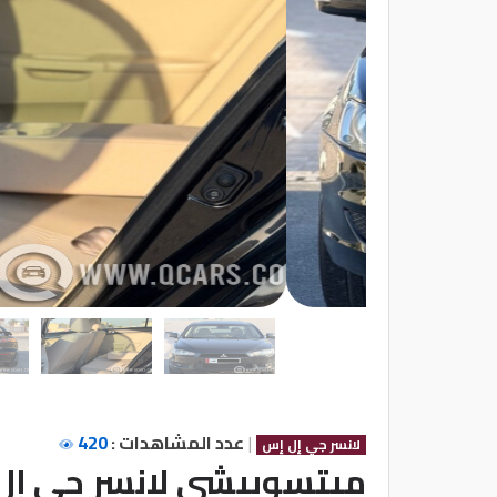
تسجيل
الدخول
English
مستثمري
السيارات
المعارض
الماركات
|
عدد المشاهدات :
420
لانسر جي إل إس
مطلوب
ميتسوبيشي لانسر جي إل