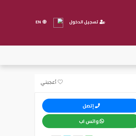
تسجيل الدخول
EN
أعجبني
إتصل
واتس اب